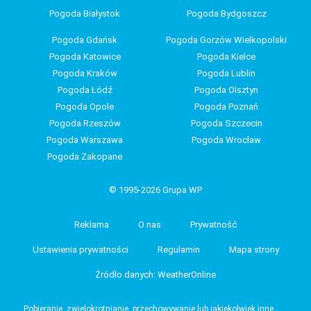
Pogoda Białystok
Pogoda Bydgoszcz
Pogoda Gdańsk
Pogoda Gorzów Wielkopolski
Pogoda Katowice
Pogoda Kielce
Pogoda Kraków
Pogoda Lublin
Pogoda Łódź
Pogoda Olsztyn
Pogoda Opole
Pogoda Poznań
Pogoda Rzeszów
Pogoda Szczecin
Pogoda Warszawa
Pogoda Wrocław
Pogoda Zakopane
© 1995-2026 Grupa WP
Reklama
O nas
Prywatność
Ustawienia prywatności
Regulamin
Mapa strony
Źródło danych: WeatherOnline
Pobieranie, zwielokrotnianie, przechowywanie lub jakiekolwiek inne