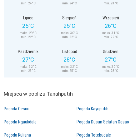
min. 24°C
min. 24°C
min. 23°C
Lipiec
Sierpień
Wrzesień
25°C
25°C
26°C
maks. 29°C
maks. 30°C
maks. 31°C
min. 22°C
min. 22°C
min. 22°C
Październik
Listopad
Grudzień
27°C
28°C
27°C
maks. 32°C
maks. 32°C
maks. 30°C
min. 23°C
min. 25°C
min. 25°C
Miejsca w pobliżu Tanahputih
Pogoda Oesuu
Pogoda Kayuputih
Pogoda Ngaukdale
Pogoda Dusun Selatan Oesao
Pogoda Kuliana
Pogoda Tetebudale