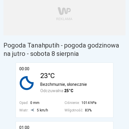
Pogoda Tanahputih - pogoda godzinowa
na jutro
- sobota 8 sierpnia
00:00
23°C
Bezchmurnie, słonecznie
Odczuwalna
25°C
Opad:
0 mm
Ciśnienie:
1014 hPa
Wiatr:
5 km/h
Wilgotność:
83%
01:00