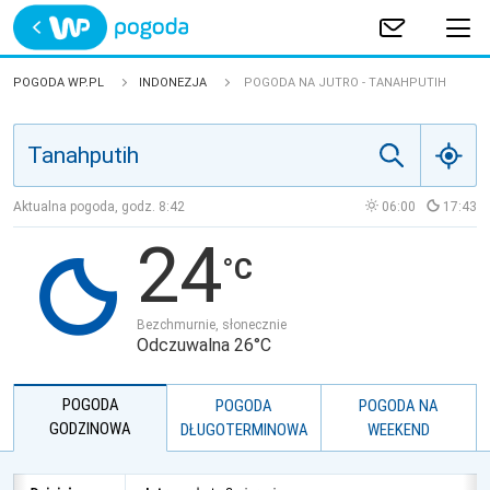
Trwa ładowanie
POLSKA
POGODA WP.PL
INDONEZJA
POGODA NA JUTRO - TANAHPUTIH
EUROPA
ŚWIAT
Aktualna pogoda, godz.
8:42
06:00
17:43
24
JAKOŚĆ POWIETRZA
Bezchmurnie, słonecznie
Odczuwalna 26°C
POGODA
POGODA
POGODA NA
GODZINOWA
DŁUGOTERMINOWA
WEEKEND