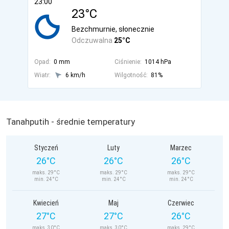
23:00
23°C
Bezchmurnie, słonecznie
Odczuwalna
25°C
Opad:
0 mm
Ciśnienie:
1014 hPa
Wiatr:
6 km/h
Wilgotność:
81%
Tanahputih - średnie temperatury
Styczeń
Luty
Marzec
26°C
26°C
26°C
maks. 29°C
maks. 29°C
maks. 29°C
min. 24°C
min. 24°C
min. 24°C
Kwiecień
Maj
Czerwiec
27°C
27°C
26°C
maks. 30°C
maks. 30°C
maks. 29°C