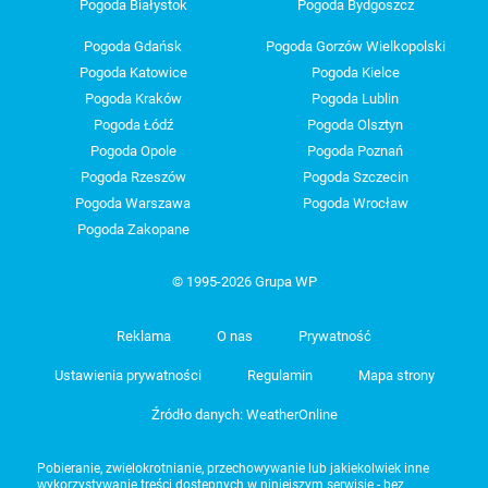
Pogoda Białystok
Pogoda Bydgoszcz
Pogoda Gdańsk
Pogoda Gorzów Wielkopolski
Pogoda Katowice
Pogoda Kielce
Pogoda Kraków
Pogoda Lublin
Pogoda Łódź
Pogoda Olsztyn
Pogoda Opole
Pogoda Poznań
Pogoda Rzeszów
Pogoda Szczecin
Pogoda Warszawa
Pogoda Wrocław
Pogoda Zakopane
© 1995-2026 Grupa WP
Reklama
O nas
Prywatność
Ustawienia prywatności
Regulamin
Mapa strony
Źródło danych: WeatherOnline
Pobieranie, zwielokrotnianie, przechowywanie lub jakiekolwiek inne
wykorzystywanie treści dostępnych w niniejszym serwisie - bez