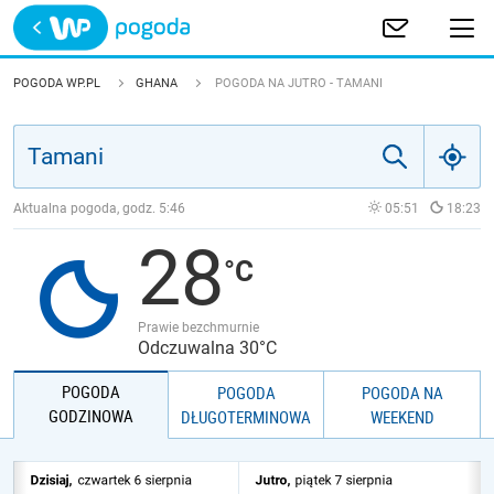
Trwa ładowanie
POLSKA
POGODA WP.PL
GHANA
POGODA NA JUTRO - TAMANI
EUROPA
ŚWIAT
Aktualna pogoda, godz.
5:46
05:51
18:23
28
JAKOŚĆ POWIETRZA
Prawie bezchmurnie
Odczuwalna 30°C
POGODA
POGODA
POGODA NA
GODZINOWA
DŁUGOTERMINOWA
WEEKEND