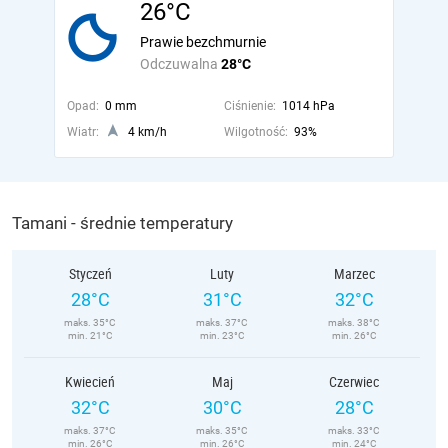
26°C
Prawie bezchmurnie
Odczuwalna
28°C
Opad:
0 mm
Ciśnienie:
1014 hPa
Wiatr:
4 km/h
Wilgotność:
93%
Tamani - średnie temperatury
Styczeń
Luty
Marzec
28°C
31°C
32°C
maks. 35°C
maks. 37°C
maks. 38°C
min. 21°C
min. 23°C
min. 26°C
Kwiecień
Maj
Czerwiec
32°C
30°C
28°C
maks. 37°C
maks. 35°C
maks. 33°C
min. 26°C
min. 26°C
min. 24°C