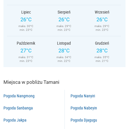
Lipiec
Sierpień
Wrzesień
26°C
26°C
26°C
maks. 30°C
maks. 29°C
maks. 29°C
min. 23°C
min. 23°C
min. 23°C
Październik
Listopad
Grudzień
27°C
28°C
28°C
maks. 31°C
maks. 34°C
maks. 35°C
min. 23°C
min. 22°C
min. 21°C
Miejsca w pobliżu Tamani
Pogoda Nangmong
Pogoda Nanyiri
Pogoda Sanbanga
Pogoda Nabeyin
Pogoda Jakpa
Pogoda Djagugu