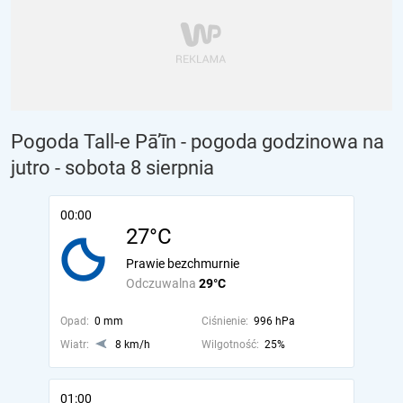
Pogoda Tall-e Pā’īn - pogoda godzinowa na
jutro
- sobota 8 sierpnia
00:00
27°C
Prawie bezchmurnie
Odczuwalna
29°C
Opad:
0 mm
Ciśnienie:
996 hPa
Wiatr:
8 km/h
Wilgotność:
25%
01:00