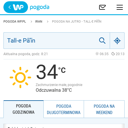
Trwa ładowanie
POLSKA
POGODA WP.PL
IRAN
POGODA NA JUTRO - TALL-E PĀ’ĪN
EUROPA
ŚWIAT
Aktualna pogoda, godz.
8:21
06:35
20:13
34
JAKOŚĆ POWIETRZA
Zachmurzenie małe, pogodnie
Odczuwalna 38°C
POGODA
POGODA
POGODA NA
GODZINOWA
DŁUGOTERMINOWA
WEEKEND