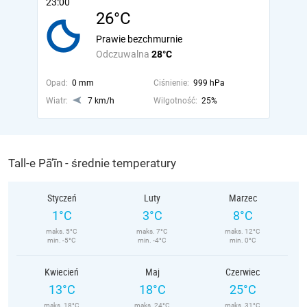
23:00
26°C
Prawie bezchmurnie
Odczuwalna
28°C
Opad:
0 mm
Ciśnienie:
999 hPa
Wiatr:
7 km/h
Wilgotność:
25%
Tall-e Pā’īn - średnie temperatury
Styczeń
Luty
Marzec
1°C
3°C
8°C
maks. 5°C
maks. 7°C
maks. 12°C
min. -5°C
min. -4°C
min. 0°C
Kwiecień
Maj
Czerwiec
13°C
18°C
25°C
maks. 18°C
maks. 24°C
maks. 31°C