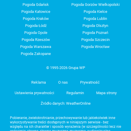
Pogoda Gdańsk
Pogoda Gorzów Wielkopolski
Pogoda Katowice
Pogoda Kielce
Pogoda Kraków
Pogoda Lublin
Pogoda Łódź
Pogoda Olsztyn
Pogoda Opole
Pogoda Poznań
Pogoda Rzeszów
Pogoda Szczecin
Pogoda Warszawa
Pogoda Wrocław
Pogoda Zakopane
© 1995-2026 Grupa WP
Reklama
O nas
Prywatność
Ustawienia prywatności
Regulamin
Mapa strony
Źródło danych: WeatherOnline
Pobieranie, zwielokrotnianie, przechowywanie lub jakiekolwiek inne
wykorzystywanie treści dostępnych w niniejszym serwisie - bez
względu na ich charakter i sposób wyrażenia (w szczególności lecz nie
wyłącznie: słowne, słowno-muzyczne, muzyczne, audiowizualne,