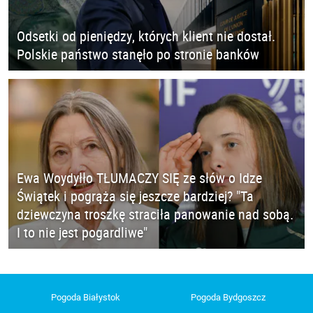
Odsetki od pieniędzy, których klient nie dostał.
Polskie państwo stanęło po stronie banków
Ewa Woydyłło TŁUMACZY SIĘ ze słów o Idze
Świątek i pogrąża się jeszcze bardziej? "Ta
dziewczyna troszkę straciła panowanie nad sobą.
I to nie jest pogardliwe"
Pogoda Białystok
Pogoda Bydgoszcz