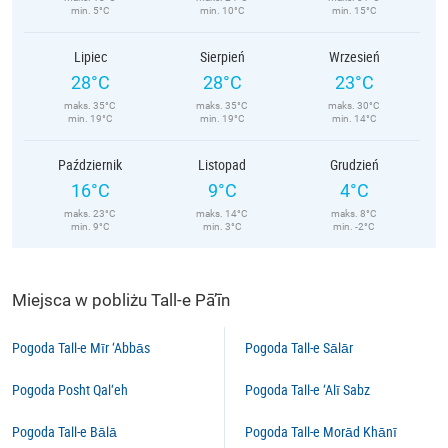
min. 5°C
min. 10°C
min. 15°C
Lipiec
Sierpień
Wrzesień
28°C
28°C
23°C
maks. 35°C
maks. 35°C
maks. 30°C
min. 19°C
min. 19°C
min. 14°C
Październik
Listopad
Grudzień
16°C
9°C
4°C
maks. 23°C
maks. 14°C
maks. 8°C
min. 9°C
min. 3°C
min. -2°C
Miejsca w pobliżu Tall-e Pā’īn
Pogoda Tall-e Mīr ‘Abbās
Pogoda Tall-e Sālār
Pogoda Posht Qal‘eh
Pogoda Tall-e ‘Alī Sabz
Pogoda Tall-e Bālā
Pogoda Tall-e Morād Khānī