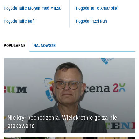
Pogoda Tall-e Moḩammad Mīrzā
Pogoda Tall-e Amānollāh
Pogoda Tall-e Rafī‘
Pogoda Pīzel Kūh
POPULARNE
NAJNOWSZE
Nie krył pochodzenia. Wielokrotnie go za nie
atakowano