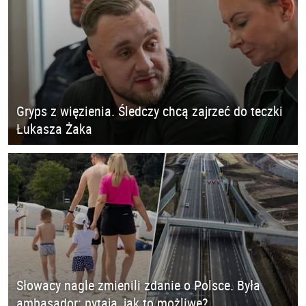
Gryps z więzienia. Śledczy chcą zajrzeć do teczki
Łukasza Żaka
Słowacy nagle zmienili zdanie o Polsce. Była
ambasador: pytają, jak to możliwe?