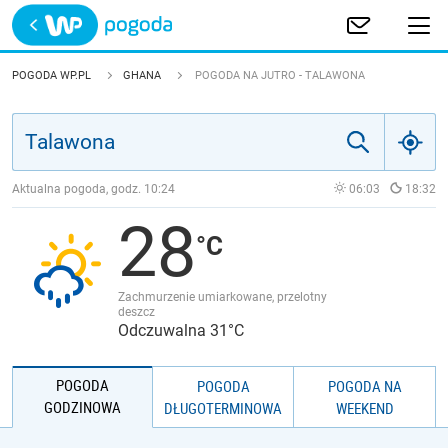
Trwa ładowanie
POLSKA
POGODA WP.PL
GHANA
POGODA NA JUTRO - TALAWONA
EUROPA
ŚWIAT
Aktualna pogoda, godz.
10:24
06:03
18:32
28
JAKOŚĆ POWIETRZA
Zachmurzenie umiarkowane, przelotny
deszcz
Odczuwalna 31°C
POGODA
POGODA
POGODA NA
GODZINOWA
DŁUGOTERMINOWA
WEEKEND