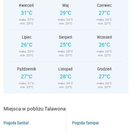
Kwiecień
Maj
Czerwiec
31°C
29°C
27°C
maks. 37°C
maks. 34°C
maks. 32°C
min. 25°C
min. 25°C
min. 23°C
Lipiec
Sierpień
Wrzesień
26°C
25°C
26°C
maks. 29°C
maks. 28°C
maks. 29°C
min. 22°C
min. 22°C
min. 22°C
Październik
Listopad
Grudzień
27°C
28°C
27°C
maks. 31°C
maks. 34°C
maks. 34°C
min. 23°C
min. 22°C
min. 20°C
Miejsca w pobliżu Talawona
Pogoda Danbal
Pogoda Tamipar