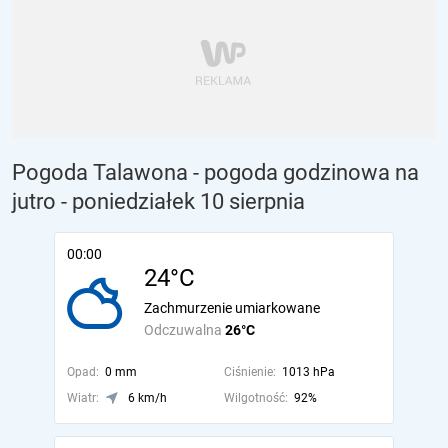
Pogoda Talawona - pogoda godzinowa na
jutro
- poniedziałek 10 sierpnia
00:00
24°C
Zachmurzenie umiarkowane
Odczuwalna
26°C
Opad:
0 mm
Ciśnienie:
1013 hPa
Wiatr:
6 km/h
Wilgotność:
92%