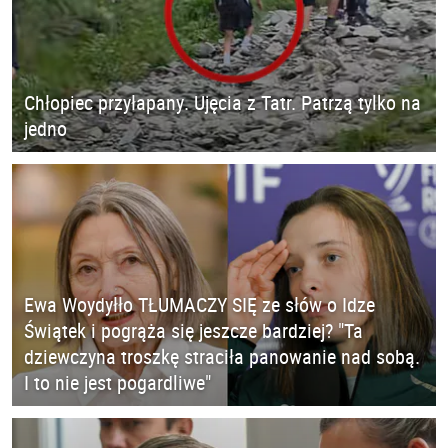
Chłopiec przyłapany. Ujęcia z Tatr. Patrzą tylko na
jedno
Ewa Woydyłło TŁUMACZY SIĘ ze słów o Idze
Świątek i pogrąża się jeszcze bardziej? "Ta
dziewczyna troszkę straciła panowanie nad sobą.
I to nie jest pogardliwe"