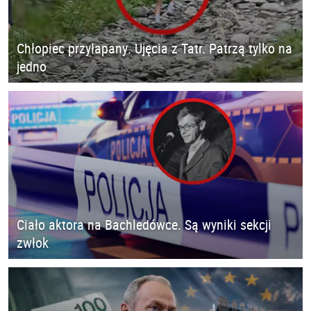
Chłopiec przyłapany. Ujęcia z Tatr. Patrzą tylko na
jedno
Ciało aktora na Bachledówce. Są wyniki sekcji
zwłok