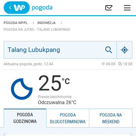
Trwa ładowanie
POLSKA
POGODA WP.PL
INDONEZJA
POGODA NA JUTRO - TALANG LUBUKPANG
EUROPA
ŚWIAT
Aktualna pogoda, godz.
12:44
06:09
18:08
JAKOŚĆ POWIETRZA
25
Prawie bezchmurnie
Odczuwalna 26°C
POGODA
POGODA
POGODA NA
GODZINOWA
DŁUGOTERMINOWA
WEEKEND