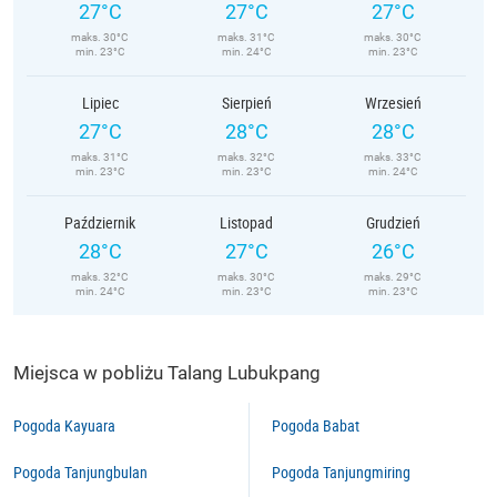
27°C
27°C
27°C
maks. 30°C
maks. 31°C
maks. 30°C
min. 23°C
min. 24°C
min. 23°C
Lipiec
Sierpień
Wrzesień
27°C
28°C
28°C
maks. 31°C
maks. 32°C
maks. 33°C
min. 23°C
min. 23°C
min. 24°C
Październik
Listopad
Grudzień
28°C
27°C
26°C
maks. 32°C
maks. 30°C
maks. 29°C
min. 24°C
min. 23°C
min. 23°C
Miejsca w pobliżu Talang Lubukpang
Pogoda Kayuara
Pogoda Babat
Pogoda Tanjungbulan
Pogoda Tanjungmiring