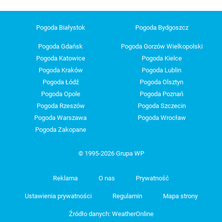
Pogoda Białystok
Pogoda Bydgoszcz
Pogoda Gdańsk
Pogoda Gorzów Wielkopolski
Pogoda Katowice
Pogoda Kielce
Pogoda Kraków
Pogoda Lublin
Pogoda Łódź
Pogoda Olsztyn
Pogoda Opole
Pogoda Poznań
Pogoda Rzeszów
Pogoda Szczecin
Pogoda Warszawa
Pogoda Wrocław
Pogoda Zakopane
© 1995-2026 Grupa WP
Reklama
O nas
Prywatność
Ustawienia prywatności
Regulamin
Mapa strony
Źródło danych: WeatherOnline