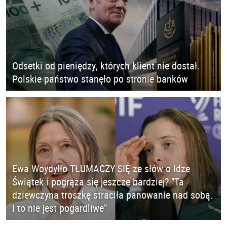
Odsetki od pieniędzy, których klient nie dostał.
Polskie państwo stanęło po stronie banków
Ewa Woydyłło TŁUMACZY SIĘ ze słów o Idze
Świątek i pogrąża się jeszcze bardziej? "Ta
dziewczyna troszkę straciła panowanie nad sobą.
I to nie jest pogardliwe"