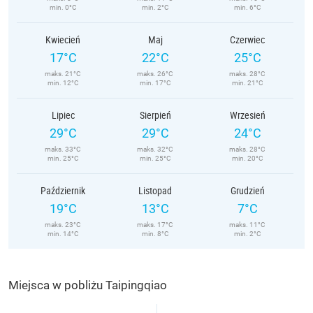
min. 0°C
min. 2°C
min. 6°C
Kwiecień
Maj
Czerwiec
17°C
22°C
25°C
maks. 21°C
maks. 26°C
maks. 28°C
min. 12°C
min. 17°C
min. 21°C
Lipiec
Sierpień
Wrzesień
29°C
29°C
24°C
maks. 33°C
maks. 32°C
maks. 28°C
min. 25°C
min. 25°C
min. 20°C
Październik
Listopad
Grudzień
19°C
13°C
7°C
maks. 23°C
maks. 17°C
maks. 11°C
min. 14°C
min. 8°C
min. 2°C
Miejsca w pobliżu Taipingqiao