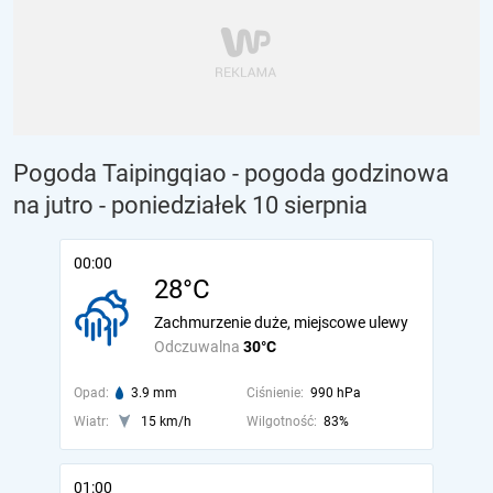
Pogoda Taipingqiao - pogoda godzinowa
na jutro
- poniedziałek 10 sierpnia
00:00
28°C
Zachmurzenie duże, miejscowe ulewy
Odczuwalna
30°C
Opad:
3.9 mm
Ciśnienie:
990 hPa
Wiatr:
15 km/h
Wilgotność:
83%
01:00