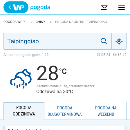
Trwa ładowanie
POLSKA
POGODA WP.PL
CHINY
POGODA NA JUTRO - TAIPINGQIAO
EUROPA
ŚWIAT
Aktualna pogoda, godz.
1:12
05:24
18:49
28
JAKOŚĆ POWIETRZA
Zachmurzenie duże, przelotny deszcz
Odczuwalna 30°C
POGODA
POGODA
POGODA NA
GODZINOWA
DŁUGOTERMINOWA
WEEKEND