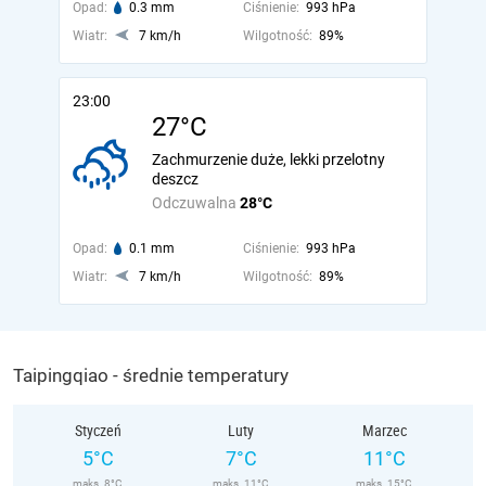
Opad:
0.3 mm
Ciśnienie:
993 hPa
Wiatr:
7 km/h
Wilgotność:
89%
23:00
27°C
Zachmurzenie duże, lekki przelotny
deszcz
Odczuwalna
28°C
Opad:
0.1 mm
Ciśnienie:
993 hPa
Wiatr:
7 km/h
Wilgotność:
89%
Taipingqiao - średnie temperatury
Styczeń
Luty
Marzec
5°C
7°C
11°C
maks. 8°C
maks. 11°C
maks. 15°C