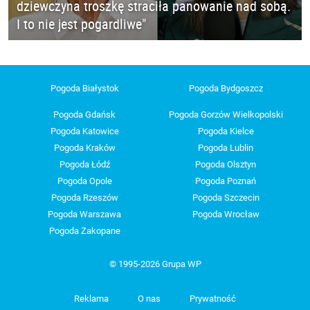
dziewczyna troszkę straciła panowanie nad sobą.
I to nie jest pogardliwe"
Pogoda Białystok
Pogoda Bydgoszcz
Pogoda Gdańsk
Pogoda Gorzów Wielkopolski
Pogoda Katowice
Pogoda Kielce
Pogoda Kraków
Pogoda Lublin
Pogoda Łódź
Pogoda Olsztyn
Pogoda Opole
Pogoda Poznań
Pogoda Rzeszów
Pogoda Szczecin
Pogoda Warszawa
Pogoda Wrocław
Pogoda Zakopane
© 1995-2026 Grupa WP
Reklama
O nas
Prywatność