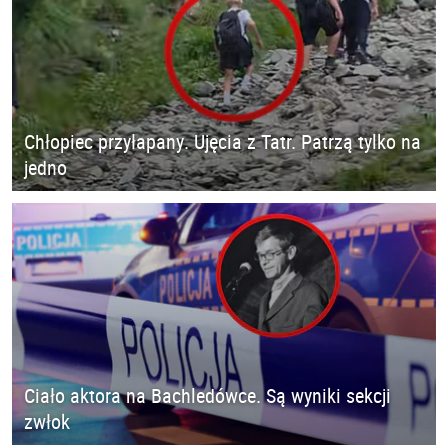
Chłopiec przyłapany. Ujęcia z Tatr. Patrzą tylko na
jedno
Ciało aktora na Bachledówce. Są wyniki sekcji
zwłok