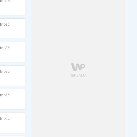
tność:
tność:
tność:
tność:
tność:
tność: