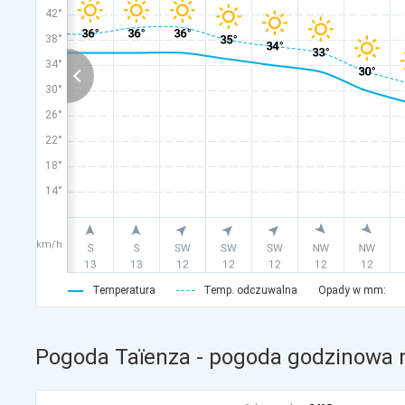
42°
38°
34°
30°
26°
22°
18°
14°
km/h
Temperatura
Temp. odczuwalna
Opady w mm:
Pogoda Taïenza - pogoda godzinowa n