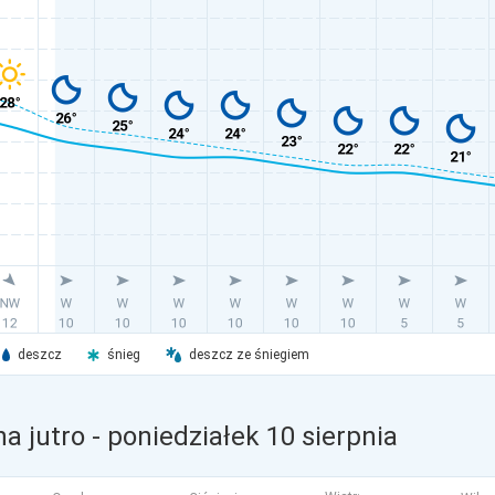
deszcz
śnieg
deszcz ze śniegiem
a jutro
- poniedziałek 10 sierpnia