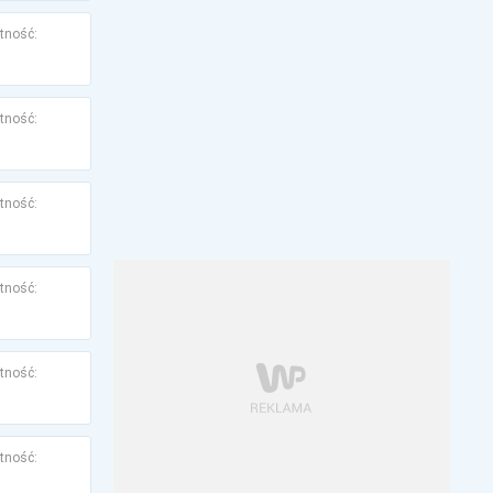
tność:
tność:
tność:
tność:
tność:
tność: