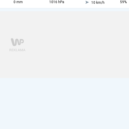
0 mm
1016 hPa
59%
10 km/h