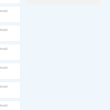
tność:
tność:
tność:
tność:
tność:
tność: