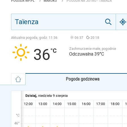
POGODA WP.PL
MAROKO
POGODA NA JUTRO - TAÏENZA
Aktualna pogoda, godz.
11:36
06:37
20:18
36
Zachmurzenie małe, pogodnie
Odczuwalna 39°C
Pogoda godzinowa
°C
46°