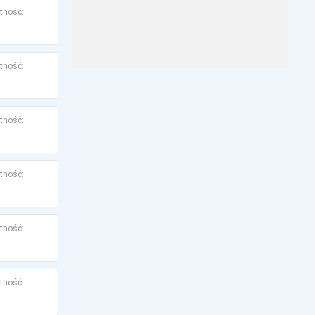
tność:
tność:
tność:
tność:
tność:
tność: