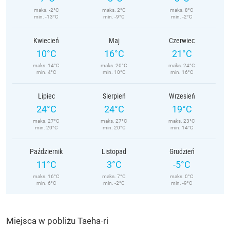
maks. -2°C
maks. 2°C
maks. 8°C
min. -13°C
min. -9°C
min. -2°C
Kwiecień
Maj
Czerwiec
10°C
16°C
21°C
maks. 14°C
maks. 20°C
maks. 24°C
min. 4°C
min. 10°C
min. 16°C
Lipiec
Sierpień
Wrzesień
24°C
24°C
19°C
maks. 27°C
maks. 27°C
maks. 23°C
min. 20°C
min. 20°C
min. 14°C
Październik
Listopad
Grudzień
11°C
3°C
-5°C
maks. 16°C
maks. 7°C
maks. 0°C
min. 6°C
min. -2°C
min. -9°C
Miejsca w pobliżu Taeha-ri