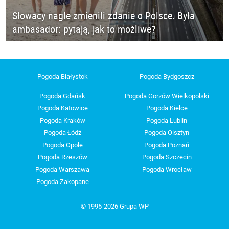
Słowacy nagle zmienili zdanie o Polsce. Była
ambasador: pytają, jak to możliwe?
Pogoda Białystok
Pogoda Bydgoszcz
Pogoda Gdańsk
Pogoda Gorzów Wielkopolski
Pogoda Katowice
Pogoda Kielce
Pogoda Kraków
Pogoda Lublin
Pogoda Łódź
Pogoda Olsztyn
Pogoda Opole
Pogoda Poznań
Pogoda Rzeszów
Pogoda Szczecin
Pogoda Warszawa
Pogoda Wrocław
Pogoda Zakopane
© 1995-2026 Grupa WP