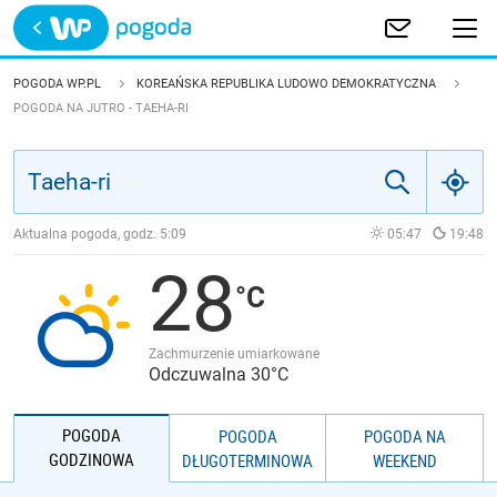
Trwa ładowanie
POLSKA
POGODA WP.PL
KOREAŃSKA REPUBLIKA LUDOWO DEMOKRATYCZNA
POGODA NA JUTRO - TAEHA-RI
EUROPA
ŚWIAT
Aktualna pogoda, godz.
5:09
05:47
19:48
JAKOŚĆ POWIETRZA
28
Zachmurzenie umiarkowane
Odczuwalna 30°C
POGODA
POGODA
POGODA NA
GODZINOWA
DŁUGOTERMINOWA
WEEKEND