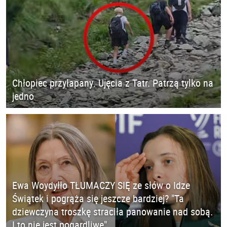
Chłopiec przyłapany. Ujęcia z Tatr. Patrzą tylko na
jedno
Ewa Woydyłło TŁUMACZY SIĘ ze słów o Idze
Świątek i pogrąża się jeszcze bardziej? "Ta
dziewczyna troszkę straciła panowanie nad sobą.
I to nie jest pogardliwe"