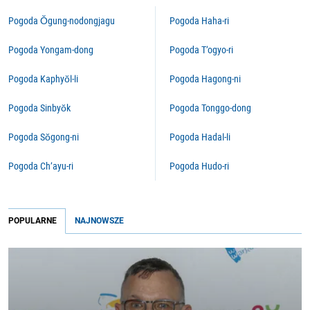
Pogoda Ŏgung-nodongjagu
Pogoda Haha-ri
Pogoda Yongam-dong
Pogoda T’ogyo-ri
Pogoda Kaphyŏl-li
Pogoda Hagong-ni
Pogoda Sinbyŏk
Pogoda Tonggo-dong
Pogoda Sŏgong-ni
Pogoda Hadal-li
Pogoda Ch’ayu-ri
Pogoda Hudo-ri
POPULARNE
NAJNOWSZE