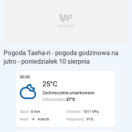
Pogoda Taeha-ri - pogoda godzinowa na
jutro
- poniedziałek 10 sierpnia
00:00
25°C
Zachmurzenie umiarkowane
Odczuwalna
27°C
Opad:
0 mm
Ciśnienie:
1011 hPa
Wiatr:
4 km/h
Wilgotność:
91%