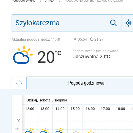
POGODA WP.PL
LITWA
POGODA NA JUTRO - SZYŁOKARCZMA
Aktualna pogoda, godz.
11:48
05:54
21:27
20
Zachmurzenie umiarkowane
Odczuwalna 20°C
Pogoda godzinowa
°C
26°