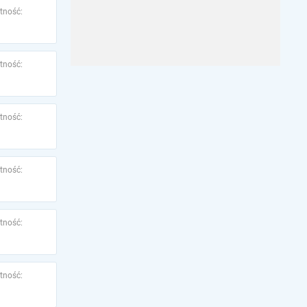
tność:
tność:
tność:
tność:
tność:
tność: