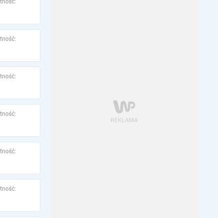
tność:
tność:
tność:
tność:
tność:
tność: