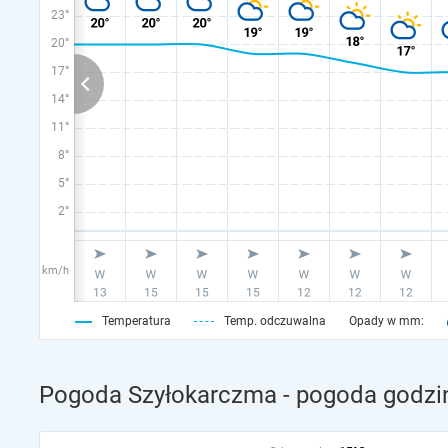
23°
20°
17°
14°
11°
8°
5°
2°
km/h
Temperatura
Temp. odczuwalna
Opady w mm:
Pogoda Szyłokarczma - pogoda godzin