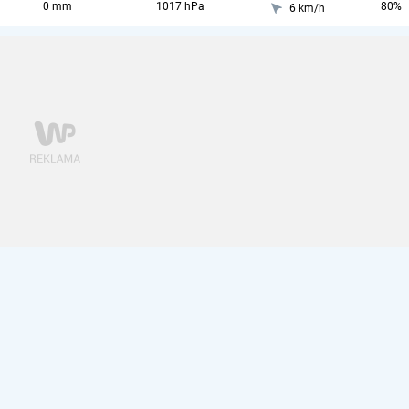
0 mm
1017 hPa
80%
6 km/h