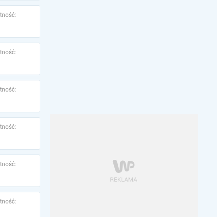
tność:
tność:
tność:
tność:
tność:
tność: