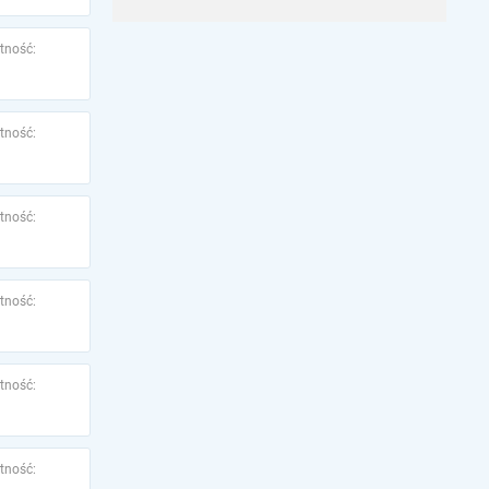
tność:
tność:
tność:
tność:
tność:
tność: