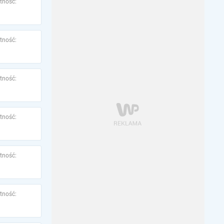
tność:
tność:
tność:
tność:
tność:
tność: