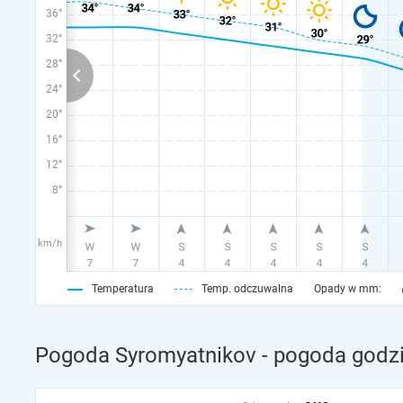
36°
32°
28°
24°
20°
16°
12°
8°
km/h
Temperatura
Temp. odczuwalna
Opady w mm:
Pogoda Syromyatnikov - pogoda godzi