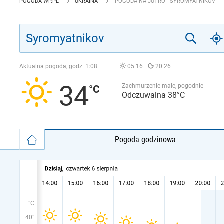
POGODA WP.PL
UKRAINA
POGODA NA JUTRO - SYROMYATNIKOV
Aktualna pogoda, godz.
1:08
05:16
20:26
34
Zachmurzenie małe, pogodnie
Odczuwalna 38°C
Pogoda godzinowa
°C
40°