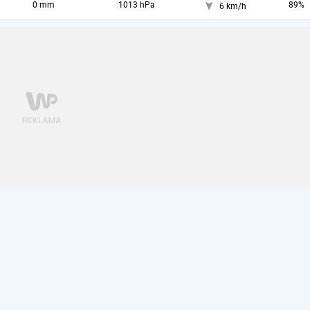
0 mm
1013 hPa
89%
6 km/h