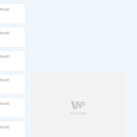
tność:
tność:
tność:
tność:
tność:
tność: