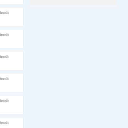
tność:
tność:
tność:
tność:
tność:
tność: