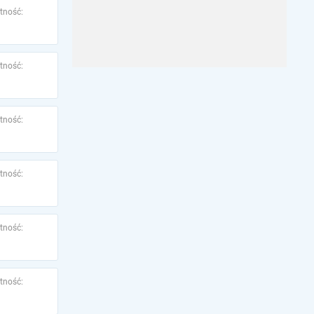
tność:
tność:
tność:
tność:
tność:
tność: