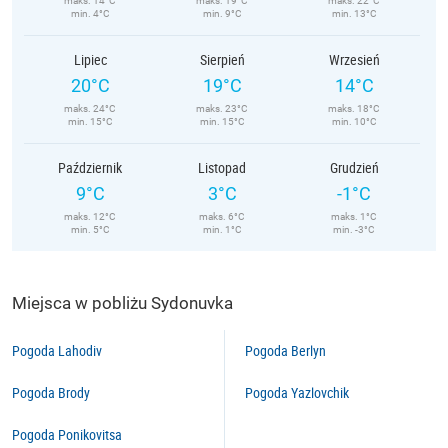
maks. 14°C
maks. 19°C
maks. 22°C
min. 4°C
min. 9°C
min. 13°C
Lipiec
Sierpień
Wrzesień
20°C
19°C
14°C
maks. 24°C
maks. 23°C
maks. 18°C
min. 15°C
min. 15°C
min. 10°C
Październik
Listopad
Grudzień
9°C
3°C
-1°C
maks. 12°C
maks. 6°C
maks. 1°C
min. 5°C
min. 1°C
min. -3°C
Miejsca w pobliżu Sydonuvka
Pogoda Lahodiv
Pogoda Berlyn
Pogoda Brody
Pogoda Yazlovchik
Pogoda Ponikovitsa