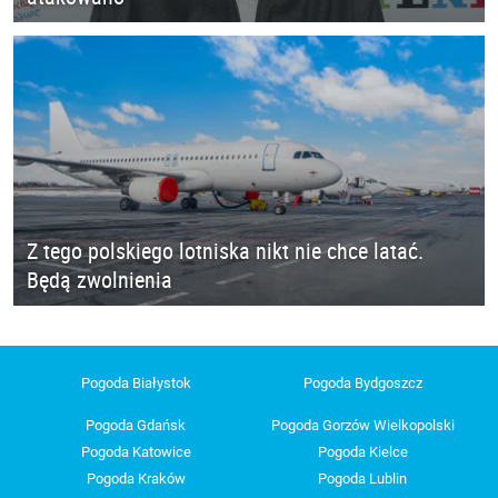
Z tego polskiego lotniska nikt nie chce latać.
Będą zwolnienia
Pogoda Białystok
Pogoda Bydgoszcz
Pogoda Gdańsk
Pogoda Gorzów Wielkopolski
Pogoda Katowice
Pogoda Kielce
Pogoda Kraków
Pogoda Lublin