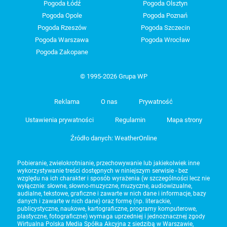
Pogoda Łódź
Pogoda Olsztyn
Pogoda Opole
Pogoda Poznań
Pogoda Rzeszów
Pogoda Szczecin
Pogoda Warszawa
Pogoda Wrocław
Pogoda Zakopane
© 1995-2026 Grupa WP
Reklama
O nas
Prywatność
Ustawienia prywatności
Regulamin
Mapa strony
Źródło danych: WeatherOnline
Pobieranie, zwielokrotnianie, przechowywanie lub jakiekolwiek inne
wykorzystywanie treści dostępnych w niniejszym serwisie - bez
względu na ich charakter i sposób wyrażenia (w szczególności lecz nie
wyłącznie: słowne, słowno-muzyczne, muzyczne, audiowizualne,
audialne, tekstowe, graficzne i zawarte w nich dane i informacje, bazy
danych i zawarte w nich dane) oraz formę (np. literackie,
publicystyczne, naukowe, kartograficzne, programy komputerowe,
plastyczne, fotograficzne) wymaga uprzedniej i jednoznacznej zgody
Wirtualna Polska Media Spółka Akcyjna z siedzibą w Warszawie,