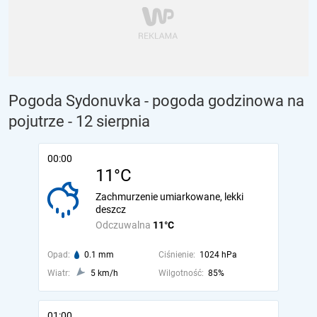
Pogoda Sydonuvka - pogoda godzinowa na
pojutrze
- 12 sierpnia
00:00
11°C
Zachmurzenie umiarkowane, lekki
deszcz
Odczuwalna
11°C
Opad:
0.1 mm
Ciśnienie:
1024 hPa
Wiatr:
5 km/h
Wilgotność:
85%
01:00