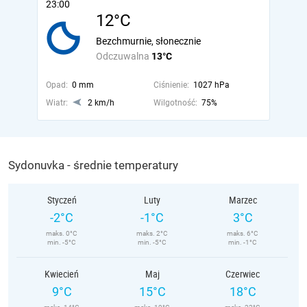
23:00
12°C
Bezchmurnie, słonecznie
Odczuwalna
13°C
Opad:
0 mm
Ciśnienie:
1027 hPa
Wiatr:
2 km/h
Wilgotność:
75%
Sydonuvka - średnie temperatury
Styczeń
Luty
Marzec
-2°C
-1°C
3°C
maks. 0°C
maks. 2°C
maks. 6°C
min. -5°C
min. -5°C
min. -1°C
Kwiecień
Maj
Czerwiec
9°C
15°C
18°C