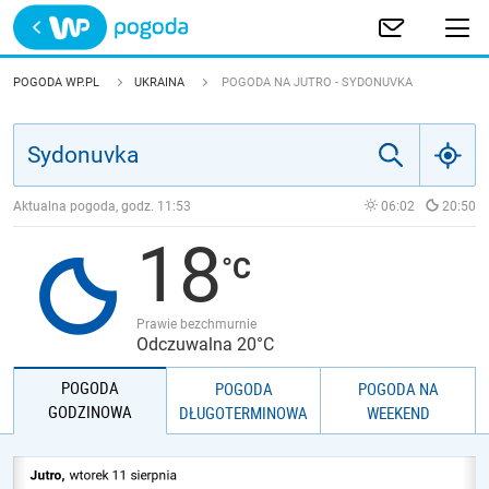
Trwa ładowanie
POLSKA
POGODA WP.PL
UKRAINA
POGODA NA JUTRO - SYDONUVKA
EUROPA
ŚWIAT
Aktualna pogoda, godz.
11:53
06:02
20:50
18
JAKOŚĆ POWIETRZA
Prawie bezchmurnie
Odczuwalna 20°C
POGODA
POGODA
POGODA NA
GODZINOWA
DŁUGOTERMINOWA
WEEKEND