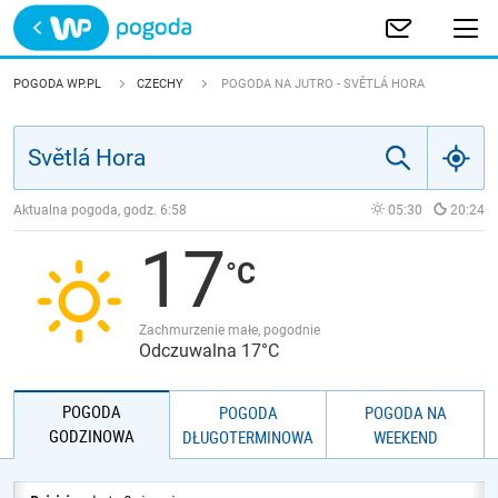
Trwa ładowanie
POLSKA
POGODA WP.PL
CZECHY
POGODA NA JUTRO - SVĚTLÁ HORA
EUROPA
ŚWIAT
Aktualna pogoda, godz.
6:58
05:30
20:24
17
JAKOŚĆ POWIETRZA
Zachmurzenie małe, pogodnie
Odczuwalna 17°C
POGODA
POGODA
POGODA NA
GODZINOWA
DŁUGOTERMINOWA
WEEKEND