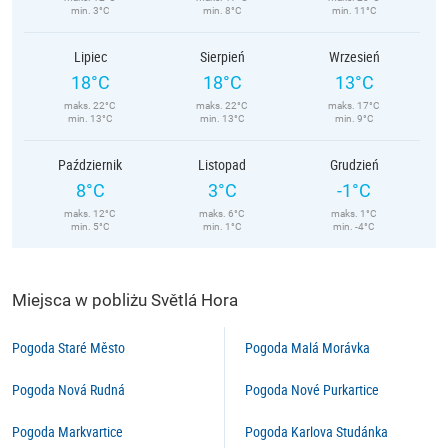
min. 3°C
min. 8°C
min. 11°C
Lipiec
Sierpień
Wrzesień
18°C
18°C
13°C
maks. 22°C
maks. 22°C
maks. 17°C
min. 13°C
min. 13°C
min. 9°C
Październik
Listopad
Grudzień
8°C
3°C
-1°C
maks. 12°C
maks. 6°C
maks. 1°C
min. 5°C
min. 1°C
min. -4°C
Miejsca w pobliżu Světlá Hora
Pogoda Staré Město
Pogoda Malá Morávka
Pogoda Nová Rudná
Pogoda Nové Purkartice
Pogoda Markvartice
Pogoda Karlova Studánka