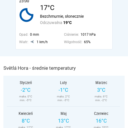
23:00
17°C
Bezchmurnie, słonecznie
Odczuwalna
19°C
Opad:
0 mm
Ciśnienie:
1017 hPa
Wiatr:
1 km/h
Wilgotność:
65%
Světlá Hora - średnie temperatury
Styczeń
Luty
Marzec
-2°C
-1°C
3°C
maks. 0°C
maks. 2°C
maks. 6°C
min. -5°C
min. -5°C
min. -2°C
Kwiecień
Maj
Czerwiec
8°C
13°C
16°C
maks. 12°C
maks. 17°C
maks. 20°C