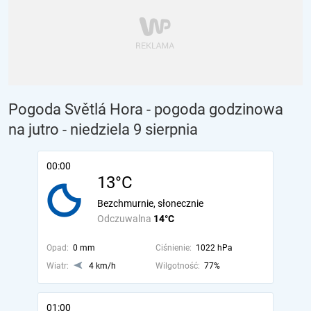
Pogoda Světlá Hora - pogoda godzinowa
na jutro
- niedziela 9 sierpnia
00:00
13°C
Bezchmurnie, słonecznie
Odczuwalna
14°C
Opad:
0 mm
Ciśnienie:
1022 hPa
Wiatr:
4 km/h
Wilgotność:
77%
01:00