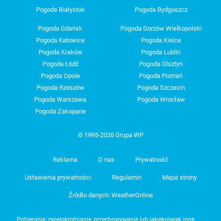
Pogoda Białystok
Pogoda Bydgoszcz
Pogoda Gdańsk
Pogoda Gorzów Wielkopolski
Pogoda Katowice
Pogoda Kielce
Pogoda Kraków
Pogoda Lublin
Pogoda Łódź
Pogoda Olsztyn
Pogoda Opole
Pogoda Poznań
Pogoda Rzeszów
Pogoda Szczecin
Pogoda Warszawa
Pogoda Wrocław
Pogoda Zakopane
© 1995-2026 Grupa WP
Reklama
O nas
Prywatność
Ustawienia prywatności
Regulamin
Mapa strony
Źródło danych: WeatherOnline
Pobieranie, zwielokrotnianie, przechowywanie lub jakiekolwiek inne