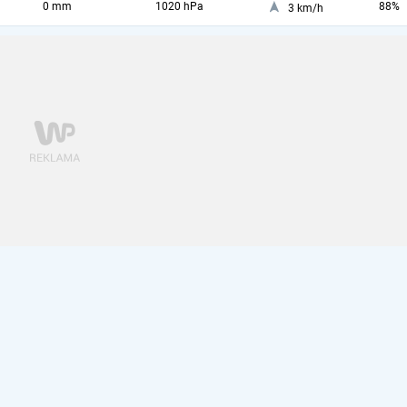
0 mm
1020 hPa
88%
3 km/h