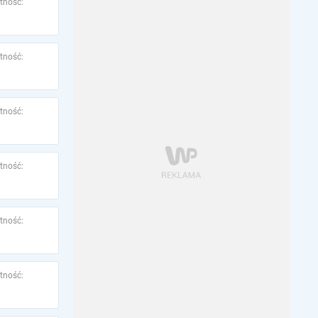
tność:
tność:
tność:
tność:
tność:
tność: