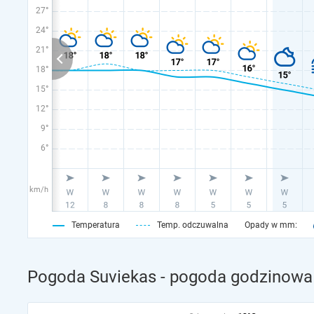
27°
24°
21°
18°
15°
12°
9°
6°
km/h
Temperatura
Temp. odczuwalna
Opady w mm:
Pogoda Suviekas - pogoda godzinowa 