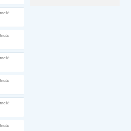
tność:
tność:
tność:
tność:
tność:
tność: