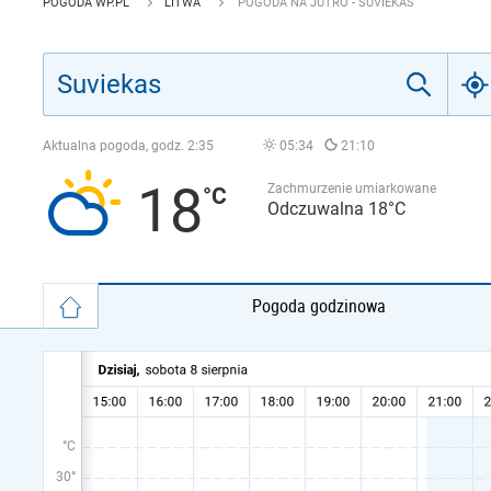
POGODA WP.PL
LITWA
POGODA NA JUTRO - SUVIEKAS
Aktualna pogoda, godz.
2:35
05:34
21:10
18
Zachmurzenie umiarkowane
Odczuwalna 18°C
Pogoda godzinowa
°C
30°