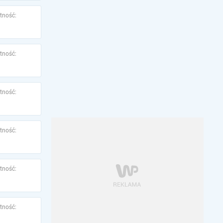
tność:
tność:
tność:
tność:
tność:
tność: