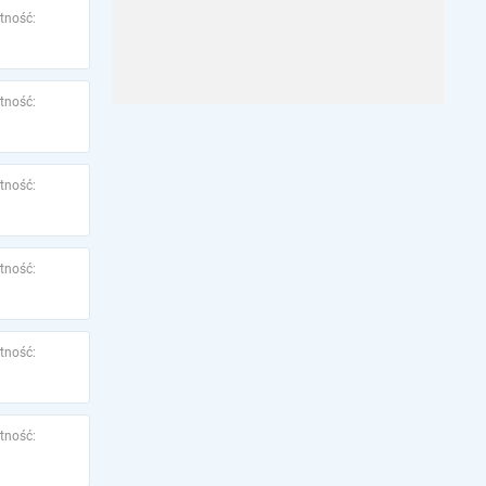
tność:
tność:
tność:
tność:
tność:
tność: