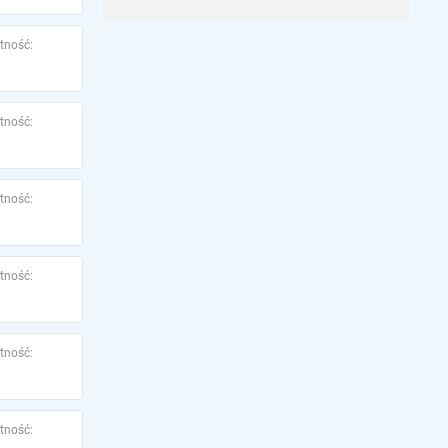
tność:
tność:
tność:
tność:
tność:
tność: