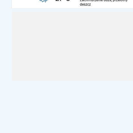
Zachmurzenie duże, przelotny
deszcz