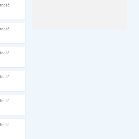
tność:
tność:
tność:
tność:
tność:
tność: