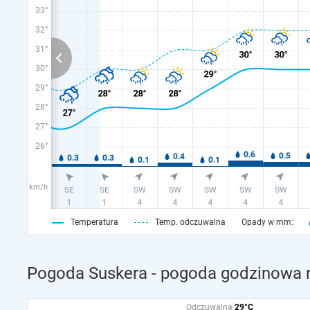
33°
32°
31°
30°
29°
28°
27°
26°
km/h
Temperatura
Temp. odczuwalna
Opady w mm:
Pogoda Suskera - pogoda godzinowa n
Odczuwalna
29°C