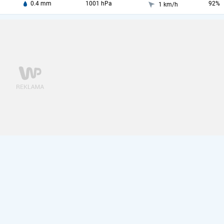
0.4 mm
1001 hPa
92%
1 km/h