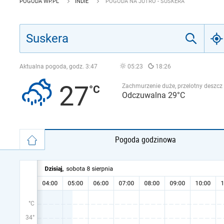
POGODA WP.PL
INDIE
POGODA NA JUTRO - SUSKERA
Aktualna pogoda, godz.
3:47
05:23
18:26
27
Zachmurzenie duże, przelotny deszcz
Odczuwalna 29°C
Pogoda godzinowa
°C
34°