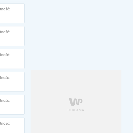
tność:
tność:
tność:
tność:
tność:
tność: