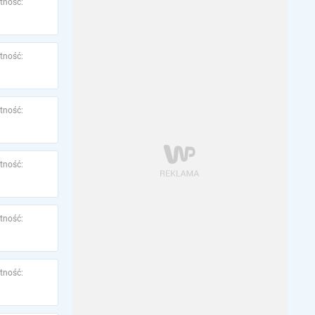
tność:
tność:
tność:
tność:
tność:
tność: