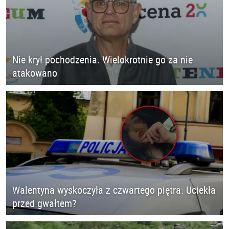
Nie krył pochodzenia. Wielokrotnie go za nie
atakowano
Walentyna wyskoczyła z czwartego piętra. Uciekła
przed gwałtem?