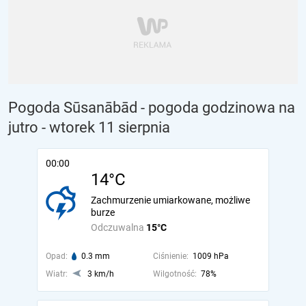
Pogoda Sūsanābād - pogoda godzinowa na
jutro
- wtorek 11 sierpnia
00:00
14°C
Zachmurzenie umiarkowane, możliwe
burze
Odczuwalna
15°C
Opad:
0.3 mm
Ciśnienie:
1009 hPa
Wiatr:
3 km/h
Wilgotność:
78%