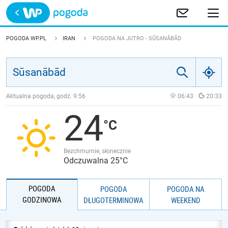
Trwa ładowanie
POLSKA
POGODA WP.PL
IRAN
POGODA NA JUTRO - SŪSANĀBĀD
EUROPA
ŚWIAT
Aktualna pogoda, godz.
9:56
06:43
20:33
24
JAKOŚĆ POWIETRZA
Bezchmurnie, słonecznie
Odczuwalna 25°C
POGODA
POGODA
POGODA NA
GODZINOWA
DŁUGOTERMINOWA
WEEKEND