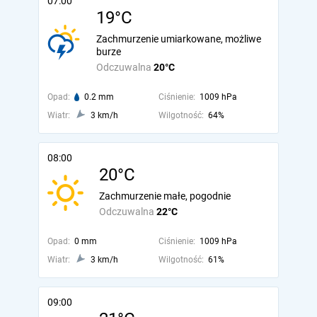
07:00
19°C
Zachmurzenie umiarkowane, możliwe
burze
Odczuwalna
20°C
Opad:
0.2 mm
Ciśnienie:
1009 hPa
Wiatr:
3 km/h
Wilgotność:
64%
08:00
20°C
Zachmurzenie małe, pogodnie
Odczuwalna
22°C
Opad:
0 mm
Ciśnienie:
1009 hPa
Wiatr:
3 km/h
Wilgotność:
61%
09:00