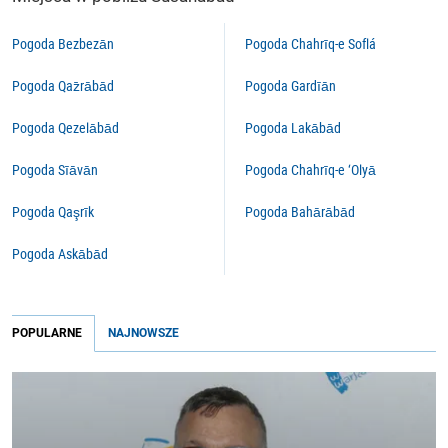
Pogoda Bezbezān
Pogoda Chahrīq-e Soflá
Pogoda Qaz̄rābād
Pogoda Gardīān
Pogoda Qezelābād
Pogoda Lakābād
Pogoda Sīāvān
Pogoda Chahrīq-e ‘Olyā
Pogoda Qaşrīk
Pogoda Bahārābād
Pogoda Askābād
POPULARNE
NAJNOWSZE