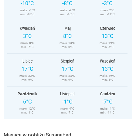
-10°C
-8°C
-3°C
maks. -4°C
maks. -2°C
maks. 2°C
min. -18°C
min. -16°C
min. -11°C
Kwiecień
Maj
Czerwiec
3°C
8°C
13°C
maks. 8°C
maks. 13°C
maks. 19°C
min. -5°C
min. 0°C
min. 5°C
Lipiec
Sierpień
Wrzesień
17°C
17°C
13°C
maks. 23°C
maks. 24°C
maks. 19°C
min. 9°C
min. 9°C
min. 5°C
Październik
Listopad
Grudzień
6°C
-1°C
-7°C
maks. 12°C
maks. 4°C
maks. -1°C
min. -1°C
min. -7°C
min. -14°C
Miejsca w pobliżu Sūsanābād