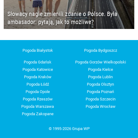
Słowacy nagle zmienili zdanie o Polsce. Była
ambasador: pytają, jak to możliwe?
Pogoda Białystok
Pogoda Bydgoszcz
Pogoda Gdańsk
Pogoda Gorzów Wielkopolski
Pogoda Katowice
Pogoda Kielce
Pogoda Kraków
Pogoda Lublin
Pogoda Łódź
Pogoda Olsztyn
Pogoda Opole
Pogoda Poznań
Pogoda Rzeszów
Pogoda Szczecin
Pogoda Warszawa
Pogoda Wrocław
Pogoda Zakopane
© 1995-2026 Grupa WP