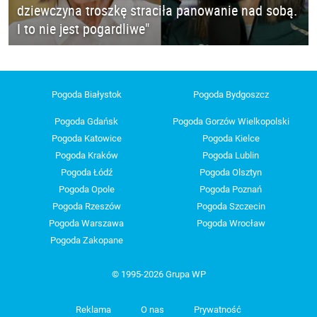
dziewczyna troszkę straciła panowanie nad sobą.
I to nie jest pogardliwe"
Pogoda Białystok
Pogoda Bydgoszcz
Pogoda Gdańsk
Pogoda Gorzów Wielkopolski
Pogoda Katowice
Pogoda Kielce
Pogoda Kraków
Pogoda Lublin
Pogoda Łódź
Pogoda Olsztyn
Pogoda Opole
Pogoda Poznań
Pogoda Rzeszów
Pogoda Szczecin
Pogoda Warszawa
Pogoda Wrocław
Pogoda Zakopane
© 1995-2026 Grupa WP
Reklama
O nas
Prywatność