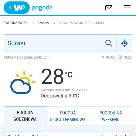
Trwa ładowanie
POLSKA
POGODA WP.PL
GHANA
POGODA NA JUTRO - SURASI
EUROPA
ŚWIAT
Aktualna pogoda, godz.
2:11
06:00
18:21
28
JAKOŚĆ POWIETRZA
Zachmurzenie umiarkowane
Odczuwalna 30°C
POGODA
POGODA
POGODA NA
GODZINOWA
DŁUGOTERMINOWA
WEEKEND