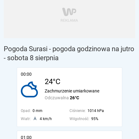
Pogoda Surasi - pogoda godzinowa na jutro
- sobota 8 sierpnia
00:00
24°C
Zachmurzenie umiarkowane
Odczuwalna
26°C
Opad:
0 mm
Ciśnienie:
1014 hPa
Wiatr:
4 km/h
Wilgotność:
95%
01:00