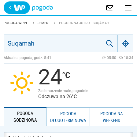
Trwa ładowanie
POLSKA
POGODA WP.PL
JEMEN
POGODA NA JUTRO - SUQĀMAH
EUROPA
ŚWIAT
Aktualna pogoda, godz.
5:41
05:50
18:34
24
JAKOŚĆ POWIETRZA
Zachmurzenie małe, pogodnie
Odczuwalna 26°C
POGODA
POGODA
POGODA NA
GODZINOWA
DŁUGOTERMINOWA
WEEKEND