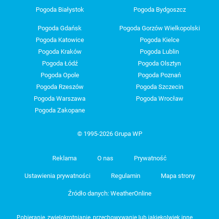
Pogoda Białystok
Pogoda Bydgoszcz
Pogoda Gdańsk
Pogoda Gorzów Wielkopolski
Pogoda Katowice
Pogoda Kielce
Pogoda Kraków
Pogoda Lublin
Pogoda Łódź
Pogoda Olsztyn
Pogoda Opole
Pogoda Poznań
Pogoda Rzeszów
Pogoda Szczecin
Pogoda Warszawa
Pogoda Wrocław
Pogoda Zakopane
© 1995-2026 Grupa WP
Reklama
O nas
Prywatność
Ustawienia prywatności
Regulamin
Mapa strony
Źródło danych: WeatherOnline
Pobieranie, zwielokrotnianie, przechowywanie lub jakiekolwiek inne