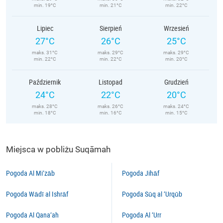
min. 19°C
min. 21°C
min. 22°C
Lipiec
Sierpień
Wrzesień
27°C
26°C
25°C
maks. 31°C
maks. 29°C
maks. 29°C
min. 22°C
min. 22°C
min. 20°C
Październik
Listopad
Grudzień
24°C
22°C
20°C
maks. 28°C
maks. 26°C
maks. 24°C
min. 18°C
min. 16°C
min. 15°C
Miejsca w pobliżu Suqāmah
Pogoda Al Mi‘zāb
Pogoda Jihāf
Pogoda Wādī al Ishrāf
Pogoda Sūq al ‘Urqūb
Pogoda Al Qana‘ah
Pogoda Al ‘Urr