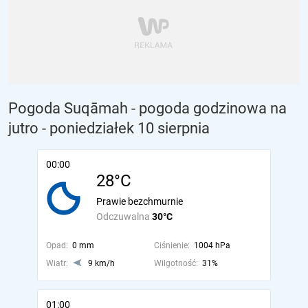
Pogoda Suqāmah - pogoda godzinowa na
jutro
- poniedziałek 10 sierpnia
00:00
28°C
Prawie bezchmurnie
Odczuwalna
30°C
Opad:
0 mm
Ciśnienie:
1004 hPa
Wiatr:
9 km/h
Wilgotność:
31%
01:00