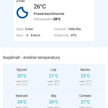
23:00
26°C
Prawie bezchmurnie
Odczuwalna
28°C
Opad:
0 mm
Ciśnienie:
1006 hPa
Wiatr:
8 km/h
Wilgotność:
47%
Suqāmah - średnie temperatury
Styczeń
Luty
Marzec
20°C
21°C
23°C
maks. 24°C
maks. 25°C
maks. 27°C
min. 15°C
min. 16°C
min. 17°C
Kwiecień
Maj
Czerwiec
24°C
26°C
27°C
maks. 29°C
maks. 30°C
maks. 32°C