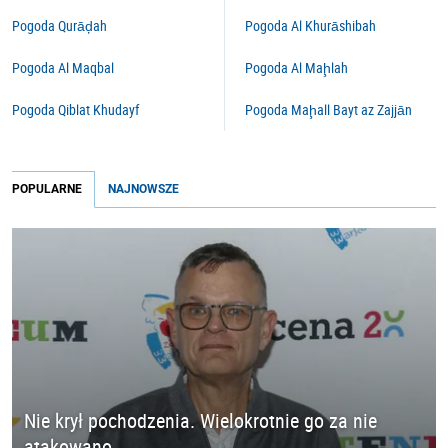
Pogoda Qurāḑah
Pogoda Al Khurāshibah
Pogoda Al Maqbal
Pogoda Al Maḩlah
Pogoda Qiblat Khudayf
Pogoda Maḩall Bayt az Zajjān
POPULARNE
NAJNOWSZE
Nie krył pochodzenia. Wielokrotnie go za nie
atakowano