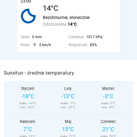
23:00
14°C
Bezchmurnie, słonecznie
Odczuwalna
14°C
Opad:
0 mm
Ciśnienie:
1017 hPa
Wiatr:
5 km/h
Wilgotność:
83%
Sunxitun - średnie temperatury
Styczeń
Luty
Marzec
-18°C
-13°C
-3°C
maks. -14°C
maks. -7°C
maks. 3°C
min. -24°C
min. -19°C
min. -8°C
Kwiecień
Maj
Czerwiec
7°C
15°C
21°C
maks. 13°C
maks. 21°C
maks. 26°C