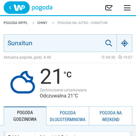
Trwa ładowanie
POLSKA
POGODA WP.PL
CHINY
POGODA NA JUTRO - SUNXITUN
EUROPA
ŚWIAT
Aktualna pogoda, godz.
8:48
04:30
19:07
21
JAKOŚĆ POWIETRZA
Zachmurzenie umiarkowane
Odczuwalna 21°C
POGODA
POGODA
POGODA NA
GODZINOWA
DŁUGOTERMINOWA
WEEKEND