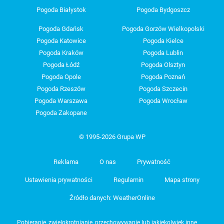
Pogoda Białystok
Pogoda Bydgoszcz
Pogoda Gdańsk
Pogoda Gorzów Wielkopolski
Pogoda Katowice
Pogoda Kielce
Pogoda Kraków
Pogoda Lublin
Pogoda Łódź
Pogoda Olsztyn
Pogoda Opole
Pogoda Poznań
Pogoda Rzeszów
Pogoda Szczecin
Pogoda Warszawa
Pogoda Wrocław
Pogoda Zakopane
© 1995-2026 Grupa WP
Reklama
O nas
Prywatność
Ustawienia prywatności
Regulamin
Mapa strony
Źródło danych: WeatherOnline
Pobieranie, zwielokrotnianie, przechowywanie lub jakiekolwiek inne