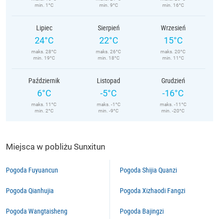
min. 1°C
min. 9°C
min. 16°C
Lipiec
Sierpień
Wrzesień
24°C
22°C
15°C
maks. 28°C
maks. 26°C
maks. 20°C
min. 19°C
min. 18°C
min. 11°C
Październik
Listopad
Grudzień
6°C
-5°C
-16°C
maks. 11°C
maks. -1°C
maks. -11°C
min. 2°C
min. -9°C
min. -20°C
Miejsca w pobliżu Sunxitun
Pogoda Fuyuancun
Pogoda Shijia Quanzi
Pogoda Qianhujia
Pogoda Xizhaodi Fangzi
Pogoda Wangtaisheng
Pogoda Bajingzi