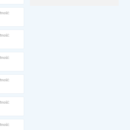
tność:
tność:
tność:
tność:
tność:
tność: