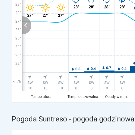
29°
28°
27°
26°
25°
24°
23°
22°
km/h
Temperatura
Temp. odczuwalna
Opady w mm:
Pogoda Suntreso - pogoda godzinowa 