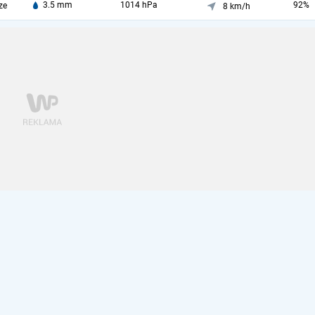
3.5 mm
1014 hPa
92%
ze
8 km/h