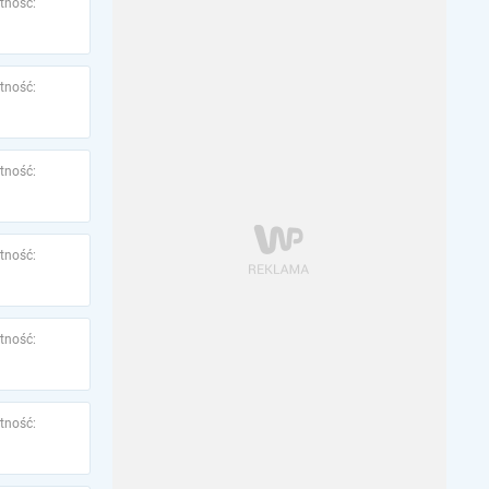
tność:
tność:
tność:
tność:
tność:
tność: