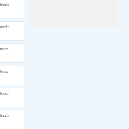
tność:
tność:
tność:
tność:
tność:
tność: