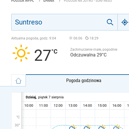
POGODA WP.PL
GHANA
POGODA NA JUTRO - SUNTRESO
Aktualna pogoda, godz.
9:04
06:06
18:29
27
Zachmurzenie małe, pogodnie
Odczuwalna 29°C
Pogoda godzinowa
°C
30°