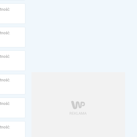
tność:
tność:
tność:
tność:
tność:
tność: