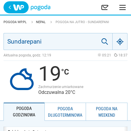
Trwa ładowanie
POLSKA
POGODA WP.PL
NEPAL
POGODA NA JUTRO - SUNDAREPANI
EUROPA
ŚWIAT
Aktualna pogoda, godz.
12:19
05:21
18:37
19
JAKOŚĆ POWIETRZA
Zachmurzenie umiarkowane
Odczuwalna 20°C
POGODA
POGODA
POGODA NA
GODZINOWA
DŁUGOTERMINOWA
WEEKEND