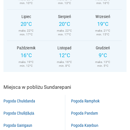
min. 10°C
min. 13°C
min. 16°C
Lipiec
Sierpień
Wrzesień
20°C
20°C
19°C
maks. 22°C
maks. 22°C
maks. 21°C
min. 17°C
min. 17°C
min. 15°C
Październik
Listopad
Grudzień
16°C
12°C
9°C
maks. 19°C
maks. 16°C
maks. 13°C
min. 12°C
min. 8°C
min. 5°C
Miejsca w pobliżu Sundarepani
Pogoda Chulidanda
Pogoda Ramphok
Pogoda Chuli̇̄ḍā̃ḍā
Pogoda Pandam
Pogoda Gairigaun
Pogoda Kaṭebuṅ