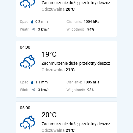
Zachmurzenie duże, przelotny deszcz
Odczuwalna
20°C
Opad:
0.2 mm
Ciśnienie:
1004 hPa
Wiatr:
3 km/h
Wilgotność:
94%
04:00
19°C
Zachmurzenie duże, przelotny deszcz
Odczuwalna
21°C
Opad:
1.1 mm
Ciśnienie:
1005 hPa
Wiatr:
3 km/h
Wilgotność:
93%
05:00
20°C
Zachmurzenie duże, przelotny deszcz
Odczuwalna
21°C