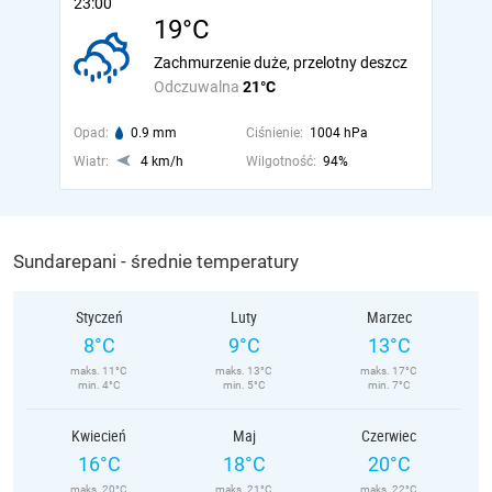
23:00
19°C
Zachmurzenie duże, przelotny deszcz
Odczuwalna
21°C
Opad:
0.9 mm
Ciśnienie:
1004 hPa
Wiatr:
4 km/h
Wilgotność:
94%
Sundarepani - średnie temperatury
Styczeń
Luty
Marzec
8°C
9°C
13°C
maks. 11°C
maks. 13°C
maks. 17°C
min. 4°C
min. 5°C
min. 7°C
Kwiecień
Maj
Czerwiec
16°C
18°C
20°C
maks. 20°C
maks. 21°C
maks. 22°C