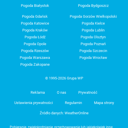
Pogoda Białystok
Pogoda Bydgoszcz
Pogoda Gdańsk
Pogoda Gorzów Wielkopolski
Pogoda Katowice
Pogoda Kielce
Pogoda Kraków
Pogoda Lublin
Pogoda Łódź
Pogoda Olsztyn
Pogoda Opole
Pogoda Poznań
Pogoda Rzeszów
Pogoda Szczecin
Pogoda Warszawa
Pogoda Wrocław
Pogoda Zakopane
© 1995-2026 Grupa WP
Reklama
O nas
Prywatność
Ustawienia prywatności
Regulamin
Mapa strony
Źródło danych: WeatherOnline
Pobieranie, zwielokrotnianie, przechowywanie lub jakiekolwiek inne