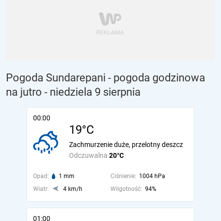
Pogoda Sundarepani - pogoda godzinowa
na jutro
- niedziela 9 sierpnia
00:00
19°C
Zachmurzenie duże, przelotny deszcz
Odczuwalna
20°C
Opad:
1 mm
Ciśnienie:
1004 hPa
Wiatr:
4 km/h
Wilgotność:
94%
01:00