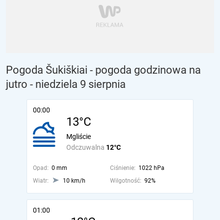
Pogoda Šukiškiai - pogoda godzinowa na
jutro
- niedziela 9 sierpnia
00:00
13°C
Mgliście
Odczuwalna
12°C
Opad:
0 mm
Ciśnienie:
1022 hPa
Wiatr:
10 km/h
Wilgotność:
92%
01:00