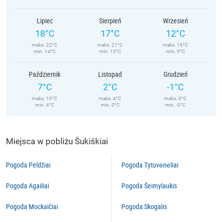
Lipiec
Sierpień
Wrzesień
18°C
17°C
12°C
maks. 22°C
maks. 21°C
maks. 16°C
min. 14°C
min. 13°C
min. 9°C
Październik
Listopad
Grudzień
7°C
2°C
-1°C
maks. 10°C
maks. 4°C
maks. 0°C
min. 4°C
min. 0°C
min. -3°C
Miejsca w pobliżu Šukiškiai
Pogoda Peldžiai
Pogoda Tytuvėnėliai
Pogoda Agailiai
Pogoda Šeimylaukis
Pogoda Mockaičiai
Pogoda Skogalis