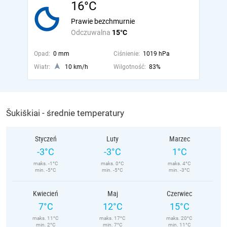
16°C
Prawie bezchmurnie
Odczuwalna
15°C
Opad:
0 mm
Ciśnienie:
1019 hPa
Wiatr:
10 km/h
Wilgotność:
83%
Šukiškiai - średnie temperatury
Styczeń
Luty
Marzec
-3°C
-3°C
1°C
maks. -1°C
maks. 0°C
maks. 4°C
min. -5°C
min. -5°C
min. -3°C
Kwiecień
Maj
Czerwiec
7°C
12°C
15°C
maks. 11°C
maks. 17°C
maks. 20°C
min. 2°C
min. 7°C
min. 11°C