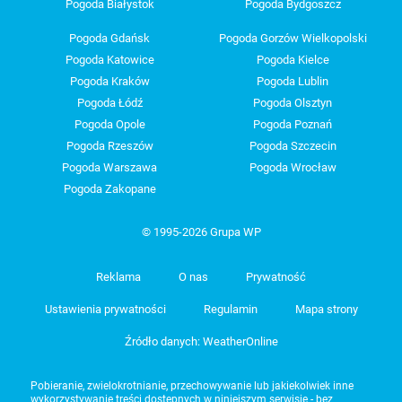
Pogoda Białystok
Pogoda Bydgoszcz
Pogoda Gdańsk
Pogoda Gorzów Wielkopolski
Pogoda Katowice
Pogoda Kielce
Pogoda Kraków
Pogoda Lublin
Pogoda Łódź
Pogoda Olsztyn
Pogoda Opole
Pogoda Poznań
Pogoda Rzeszów
Pogoda Szczecin
Pogoda Warszawa
Pogoda Wrocław
Pogoda Zakopane
© 1995-2026 Grupa WP
Reklama
O nas
Prywatność
Ustawienia prywatności
Regulamin
Mapa strony
Źródło danych: WeatherOnline
Pobieranie, zwielokrotnianie, przechowywanie lub jakiekolwiek inne
wykorzystywanie treści dostępnych w niniejszym serwisie - bez