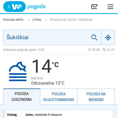
Trwa ładowanie
POLSKA
POGODA WP.PL
LITWA
POGODA NA JUTRO - ŠUKIŠKIAI
EUROPA
ŚWIAT
Aktualna pogoda, godz.
9:59
05:46
21:21
14
JAKOŚĆ POWIETRZA
Mgliście
Odczuwalna 13°C
POGODA
POGODA
POGODA NA
GODZINOWA
DŁUGOTERMINOWA
WEEKEND