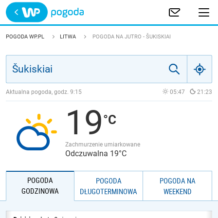
Trwa ładowanie
POLSKA
POGODA WP.PL
LITWA
POGODA NA JUTRO - ŠUKISKIAI
EUROPA
ŚWIAT
Aktualna pogoda, godz.
9:15
05:47
21:23
19
JAKOŚĆ POWIETRZA
Zachmurzenie umiarkowane
Odczuwalna 19°C
POGODA
POGODA
POGODA NA
GODZINOWA
DŁUGOTERMINOWA
WEEKEND