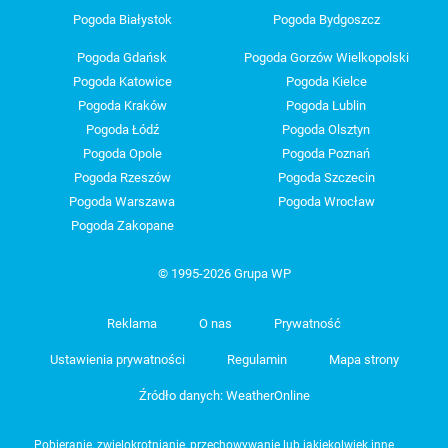
Pogoda Białystok
Pogoda Bydgoszcz
Pogoda Gdańsk
Pogoda Gorzów Wielkopolski
Pogoda Katowice
Pogoda Kielce
Pogoda Kraków
Pogoda Lublin
Pogoda Łódź
Pogoda Olsztyn
Pogoda Opole
Pogoda Poznań
Pogoda Rzeszów
Pogoda Szczecin
Pogoda Warszawa
Pogoda Wrocław
Pogoda Zakopane
© 1995-2026 Grupa WP
Reklama
O nas
Prywatność
Ustawienia prywatności
Regulamin
Mapa strony
Źródło danych: WeatherOnline
Pobieranie, zwielokrotnianie, przechowywanie lub jakiekolwiek inne