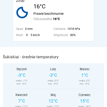
23:00
16°C
Prawie bezchmurnie
Odczuwalna
16°C
Opad:
0 mm
Ciśnienie:
1018 hPa
Wiatr:
5 km/h
Wilgotność:
80%
Šukiskiai - średnie temperatury
Styczeń
Luty
Marzec
-3°C
-3°C
1°C
maks. -1°C
maks. 0°C
maks. 4°C
min. -5°C
min. -5°C
min. -3°C
Kwiecień
Maj
Czerwiec
7°C
12°C
15°C
maks. 11°C
maks. 17°C
maks. 19°C