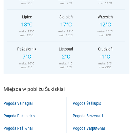
min. 2°C
min. 7°C
min. 11°C
Lipiec
Sierpień
Wrzesień
18°C
17°C
12°C
maks. 22°C
maks. 21°C
maks. 16°C
min. 13°C
min. 13°C
min. 9°C
Październik
Listopad
Grudzień
7°C
2°C
-1°C
maks. 10°C
maks. 4°C
maks. 0°C
min. 4°C
min. 0°C
min. -3°C
Miejsca w pobliżu Šukiskiai
Pogoda Vainagiai
Pogoda Šeškupis
Pogoda Pakupelkis
Pogoda Beržėnai I
Pogoda Pašilėnai
Pogoda Varputėnai