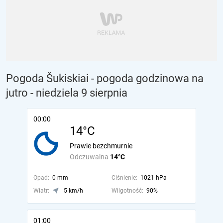
Pogoda Šukiskiai - pogoda godzinowa na
jutro
- niedziela 9 sierpnia
00:00
14°C
Prawie bezchmurnie
Odczuwalna
14°C
Opad:
0 mm
Ciśnienie:
1021 hPa
Wiatr:
5 km/h
Wilgotność:
90%
01:00