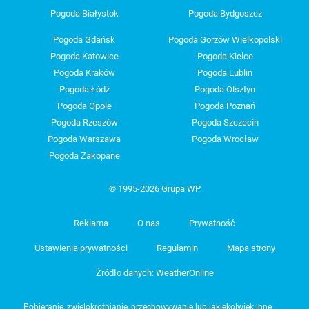
Pogoda Białystok
Pogoda Bydgoszcz
Pogoda Gdańsk
Pogoda Gorzów Wielkopolski
Pogoda Katowice
Pogoda Kielce
Pogoda Kraków
Pogoda Lublin
Pogoda Łódź
Pogoda Olsztyn
Pogoda Opole
Pogoda Poznań
Pogoda Rzeszów
Pogoda Szczecin
Pogoda Warszawa
Pogoda Wrocław
Pogoda Zakopane
© 1995-2026 Grupa WP
Reklama
O nas
Prywatność
Ustawienia prywatności
Regulamin
Mapa strony
Źródło danych: WeatherOnline
Pobieranie, zwielokrotnianie, przechowywanie lub jakiekolwiek inne