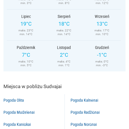
min. 3°C
min. 8°C
min. 12°C
Lipiec
Sierpień
Wrzesień
19°C
18°C
13°C
maks. 23°C
maks. 22°C
maks. 17°C
min. 14°C
min. 14°C
min. 10°C
Październik
Listopad
Grudzień
7°C
2°C
-1°C
maks. 10°C
maks. 4°C
maks. 0°C
min. 5°C
min. 1°C
min. -3°C
Miejsca w pobliżu Sudvajai
Pogoda Olita
Pogoda Kalnėnai
Pogoda Muiželėnai
Pogoda Radžiūnai
Pogoda Kaniūkai
Pogoda Norūnai