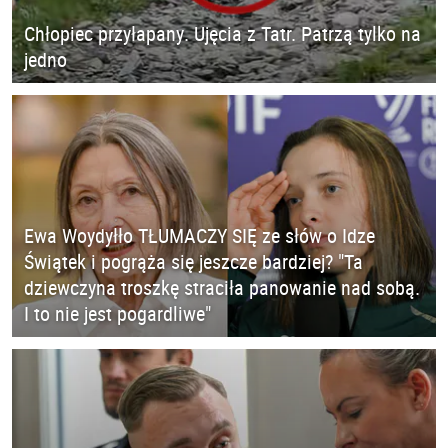
Chłopiec przyłapany. Ujęcia z Tatr. Patrzą tylko na
jedno
Ewa Woydyłło TŁUMACZY SIĘ ze słów o Idze
Świątek i pogrąża się jeszcze bardziej? "Ta
dziewczyna troszkę straciła panowanie nad sobą.
I to nie jest pogardliwe"