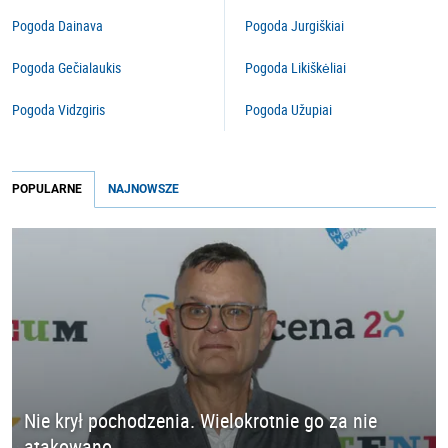
Pogoda Dainava
Pogoda Jurgiškiai
Pogoda Gečialaukis
Pogoda Likiškėliai
Pogoda Vidzgiris
Pogoda Užupiai
POPULARNE
NAJNOWSZE
Nie krył pochodzenia. Wielokrotnie go za nie
atakowano