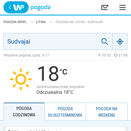
Trwa ładowanie
POLSKA
POGODA WP.PL
LITWA
POGODA NA JUTRO - SUDVAJAI
EUROPA
ŚWIAT
Aktualna pogoda, godz.
6:17
05:52
21:08
18
JAKOŚĆ POWIETRZA
Zachmurzenie małe, pogodnie
Odczuwalna 18°C
POGODA
POGODA
POGODA NA
GODZINOWA
DŁUGOTERMINOWA
WEEKEND