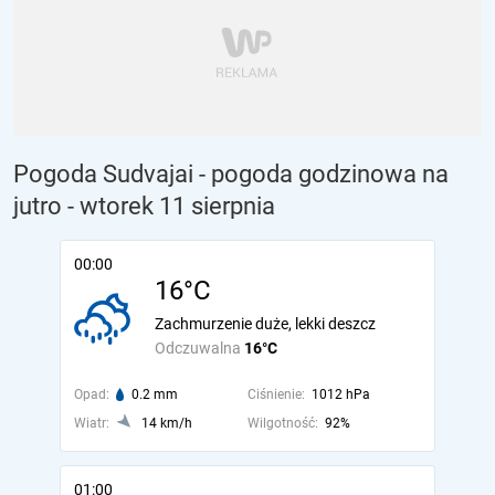
Pogoda Sudvajai - pogoda godzinowa na
jutro
- wtorek 11 sierpnia
00:00
16°C
Zachmurzenie duże, lekki deszcz
Odczuwalna
16°C
Opad:
0.2 mm
Ciśnienie:
1012 hPa
Wiatr:
14 km/h
Wilgotność:
92%
01:00