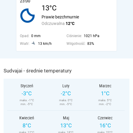
23:00
13°C
Prawie bezchmurnie
Odczuwalna
12°C
Opad:
0 mm
Ciśnienie:
1021 hPa
Wiatr:
13 km/h
Wilgotność:
83%
Sudvajai - średnie temperatury
Styczeń
Luty
Marzec
-3°C
-2°C
1°C
maks. -1°C
maks. 0°C
maks. 5°C
min. -5°C
min. -5°C
min. -2°C
Kwiecień
Maj
Czerwiec
8°C
13°C
16°C
maks. 12°C
maks. 18°C
maks. 20°C