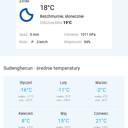
23:00
18°C
Bezchmurnie, słonecznie
Odczuwalna
19°C
Opad:
0 mm
Ciśnienie:
1011 hPa
Wiatr:
3 km/h
Wilgotność:
94%
Sudenghecun - średnie temperatury
Styczeń
Luty
Marzec
-16°C
-11°C
-2°C
maks. -11°C
maks. -5°C
maks. 4°C
min. -23°C
min. -18°C
min. -8°C
Kwiecień
Maj
Czerwiec
8°C
15°C
21°C
maks. 13°C
maks. 20°C
maks. 25°C