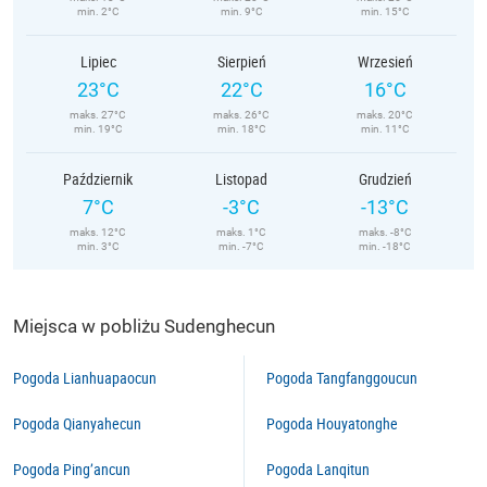
min. 2°C
min. 9°C
min. 15°C
Lipiec
Sierpień
Wrzesień
23°C
22°C
16°C
maks. 27°C
maks. 26°C
maks. 20°C
min. 19°C
min. 18°C
min. 11°C
Październik
Listopad
Grudzień
7°C
-3°C
-13°C
maks. 12°C
maks. 1°C
maks. -8°C
min. 3°C
min. -7°C
min. -18°C
Miejsca w pobliżu Sudenghecun
Pogoda Lianhuapaocun
Pogoda Tangfanggoucun
Pogoda Qianyahecun
Pogoda Houyatonghe
Pogoda Ping’ancun
Pogoda Lanqitun