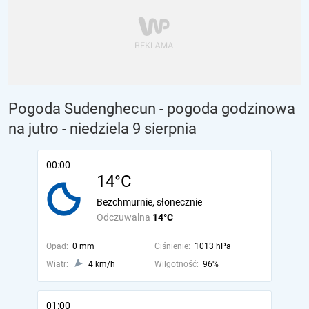
Pogoda Sudenghecun - pogoda godzinowa
na jutro
- niedziela 9 sierpnia
00:00
14°C
Bezchmurnie, słonecznie
Odczuwalna
14°C
Opad:
0 mm
Ciśnienie:
1013 hPa
Wiatr:
4 km/h
Wilgotność:
96%
01:00