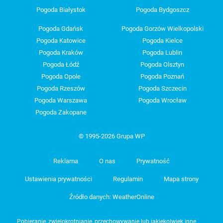
Pogoda Białystok
Pogoda Bydgoszcz
Pogoda Gdańsk
Pogoda Gorzów Wielkopolski
Pogoda Katowice
Pogoda Kielce
Pogoda Kraków
Pogoda Lublin
Pogoda Łódź
Pogoda Olsztyn
Pogoda Opole
Pogoda Poznań
Pogoda Rzeszów
Pogoda Szczecin
Pogoda Warszawa
Pogoda Wrocław
Pogoda Zakopane
© 1995-2026 Grupa WP
Reklama
O nas
Prywatność
Ustawienia prywatności
Regulamin
Mapa strony
Źródło danych: WeatherOnline
Pobieranie, zwielokrotnianie, przechowywanie lub jakiekolwiek inne