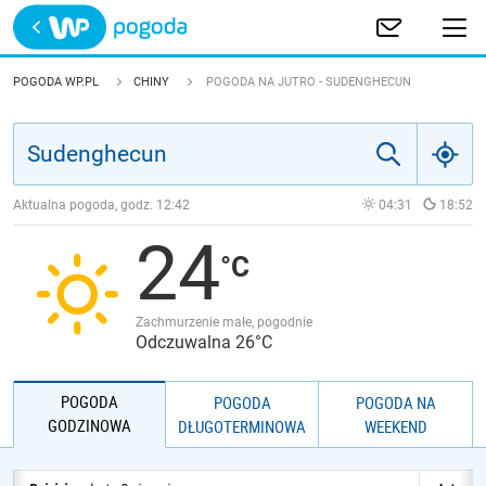
Trwa ładowanie
POLSKA
POGODA WP.PL
CHINY
POGODA NA JUTRO - SUDENGHECUN
EUROPA
ŚWIAT
Aktualna pogoda, godz.
12:42
04:31
18:52
24
JAKOŚĆ POWIETRZA
Zachmurzenie małe, pogodnie
Odczuwalna 26°C
POGODA
POGODA
POGODA NA
GODZINOWA
DŁUGOTERMINOWA
WEEKEND