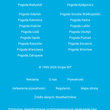
Pogoda Białystok
Pogoda Bydgoszcz
Pogoda Gdańsk
Pogoda Gorzów Wielkopolski
Pogoda Katowice
Pogoda Kielce
Pogoda Kraków
Pogoda Lublin
Pogoda Łódź
Pogoda Olsztyn
Pogoda Opole
Pogoda Poznań
Pogoda Rzeszów
Pogoda Szczecin
Pogoda Warszawa
Pogoda Wrocław
Pogoda Zakopane
© 1995-2026 Grupa WP
Reklama
O nas
Prywatność
Ustawienia prywatności
Regulamin
Mapa strony
Źródło danych: WeatherOnline
Pobieranie, zwielokrotnianie, przechowywanie lub jakiekolwiek inne