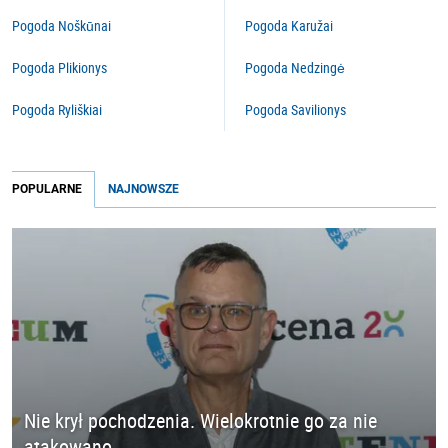
Pogoda Noškūnai
Pogoda Karužai
Pogoda Plikionys
Pogoda Nedzingė
Pogoda Ryliškiai
Pogoda Savilionys
POPULARNE
NAJNOWSZE
Nie krył pochodzenia. Wielokrotnie go za nie
atakowano