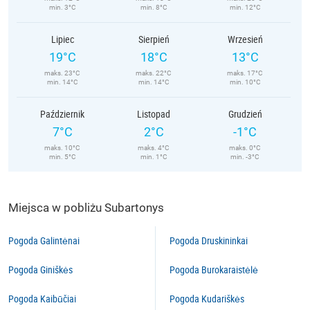
min. 3°C
min. 8°C
min. 12°C
Lipiec
Sierpień
Wrzesień
19°C
18°C
13°C
maks. 23°C
maks. 22°C
maks. 17°C
min. 14°C
min. 14°C
min. 10°C
Październik
Listopad
Grudzień
7°C
2°C
-1°C
maks. 10°C
maks. 4°C
maks. 0°C
min. 5°C
min. 1°C
min. -3°C
Miejsca w pobliżu Subartonys
Pogoda Galintėnai
Pogoda Druskininkai
Pogoda Giniškės
Pogoda Burokaraistėlė
Pogoda Kaibūčiai
Pogoda Kudariškės