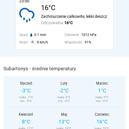
23:00
16°C
Zachmurzenie całkowite, lekki deszcz
Odczuwalna
16°C
Opad:
0.1 mm
Ciśnienie:
1012 hPa
Wiatr:
9 km/h
Wilgotność:
91%
Subartonys - średnie temperatury
Styczeń
Luty
Marzec
-3°C
-2°C
1°C
maks. -1°C
maks. 0°C
maks. 5°C
min. -5°C
min. -5°C
min. -2°C
Kwiecień
Maj
Czerwiec
8°C
13°C
16°C
maks. 12°C
maks. 18°C
maks. 20°C