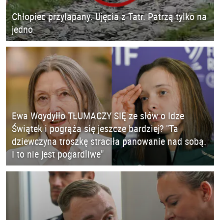
Chłopiec przyłapany. Ujęcia z Tatr. Patrzą tylko na
jedno
Ewa Woydyłło TŁUMACZY SIĘ ze słów o Idze
Świątek i pogrąża się jeszcze bardziej? "Ta
dziewczyna troszkę straciła panowanie nad sobą.
I to nie jest pogardliwe"