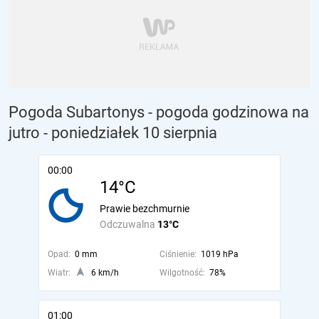
Pogoda Subartonys - pogoda godzinowa na
jutro
- poniedziałek 10 sierpnia
00:00
14°C
Prawie bezchmurnie
Odczuwalna
13°C
Opad:
0 mm
Ciśnienie:
1019 hPa
Wiatr:
6 km/h
Wilgotność:
78%
01:00