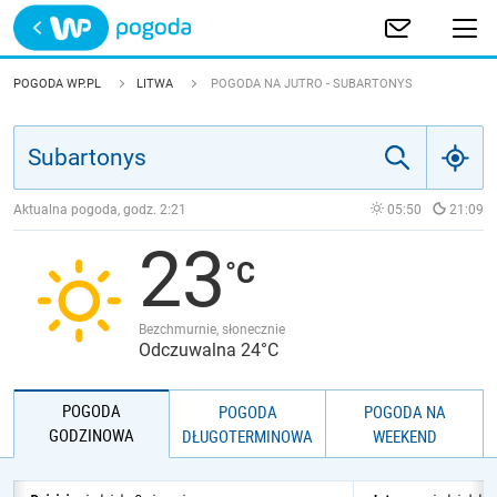
Trwa ładowanie
POLSKA
POGODA WP.PL
LITWA
POGODA NA JUTRO - SUBARTONYS
EUROPA
ŚWIAT
Aktualna pogoda, godz.
2:21
05:50
21:09
23
JAKOŚĆ POWIETRZA
Bezchmurnie, słonecznie
Odczuwalna 24°C
POGODA
POGODA
POGODA NA
GODZINOWA
DŁUGOTERMINOWA
WEEKEND