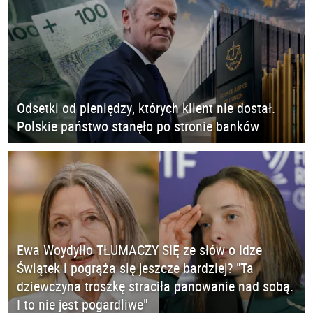
Odsetki od pieniędzy, których klient nie dostał.
Polskie państwo stanęło po stronie banków
Ewa Woydyłło TŁUMACZY SIĘ ze słów o Idze
Świątek i pogrąża się jeszcze bardziej? "Ta
dziewczyna troszkę straciła panowanie nad sobą.
I to nie jest pogardliwe"