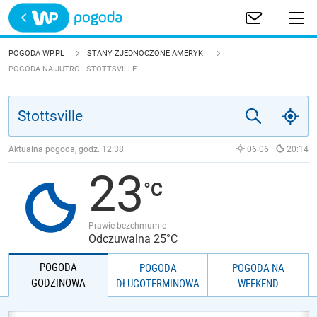
Trwa ładowanie
POLSKA
POGODA WP.PL
STANY ZJEDNOCZONE AMERYKI
POGODA NA JUTRO - STOTTSVILLE
EUROPA
ŚWIAT
Aktualna pogoda, godz.
12:38
06:06
20:14
JAKOŚĆ POWIETRZA
23
Prawie bezchmurnie
Odczuwalna 25°C
POGODA
POGODA
POGODA NA
GODZINOWA
DŁUGOTERMINOWA
WEEKEND