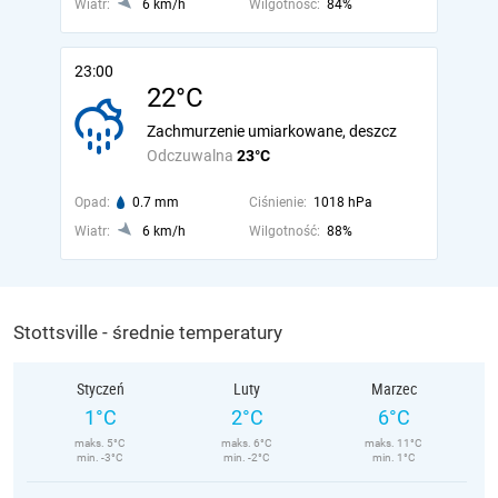
Wiatr:
6 km/h
Wilgotność:
84%
23:00
22°C
Zachmurzenie umiarkowane, deszcz
Odczuwalna
23°C
Opad:
0.7 mm
Ciśnienie:
1018 hPa
Wiatr:
6 km/h
Wilgotność:
88%
Stottsville - średnie temperatury
Styczeń
Luty
Marzec
1°C
2°C
6°C
maks. 5°C
maks. 6°C
maks. 11°C
min. -3°C
min. -2°C
min. 1°C