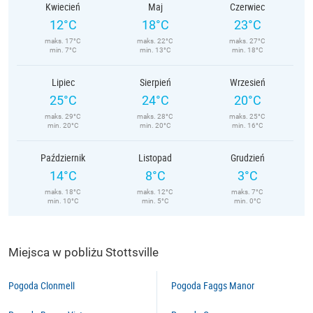
Kwiecień
Maj
Czerwiec
12°C
18°C
23°C
maks. 17°C
maks. 22°C
maks. 27°C
min. 7°C
min. 13°C
min. 18°C
Lipiec
Sierpień
Wrzesień
25°C
24°C
20°C
maks. 29°C
maks. 28°C
maks. 25°C
min. 20°C
min. 20°C
min. 16°C
Październik
Listopad
Grudzień
14°C
8°C
3°C
maks. 18°C
maks. 12°C
maks. 7°C
min. 10°C
min. 5°C
min. 0°C
Miejsca w pobliżu Stottsville
Pogoda Clonmell
Pogoda Faggs Manor