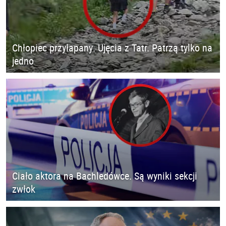
Chłopiec przyłapany. Ujęcia z Tatr. Patrzą tylko na
jedno
Ciało aktora na Bachledówce. Są wyniki sekcji
zwłok