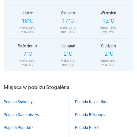
Lipiec
Sierpień
Wrzesień
18°C
17°C
12°C
maks. 22°C
maks. 21°C
maks. 16°C
min. 14°C
min. 13°C
min. 9°C
Październik
Listopad
Grudzień
7°C
2°C
-2°C
maks. 10°C
maks. 4°C
maks. 0°C
min. 4°C
min. 0°C
min. -4°C
Miejsca w pobliżu Stogalėnai
Pogoda Stalgonys
Pogoda Kaziuliškės
Pogoda Daubutiškės
Pogoda Bėčionys
Pogoda Pupiškės
Pogoda Pulkė