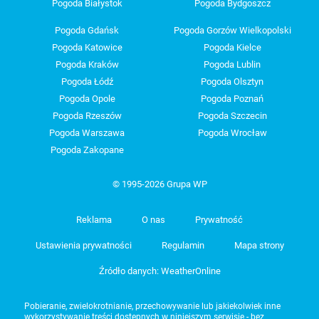
Pogoda Białystok
Pogoda Bydgoszcz
Pogoda Gdańsk
Pogoda Gorzów Wielkopolski
Pogoda Katowice
Pogoda Kielce
Pogoda Kraków
Pogoda Lublin
Pogoda Łódź
Pogoda Olsztyn
Pogoda Opole
Pogoda Poznań
Pogoda Rzeszów
Pogoda Szczecin
Pogoda Warszawa
Pogoda Wrocław
Pogoda Zakopane
© 1995-2026 Grupa WP
Reklama
O nas
Prywatność
Ustawienia prywatności
Regulamin
Mapa strony
Źródło danych: WeatherOnline
Pobieranie, zwielokrotnianie, przechowywanie lub jakiekolwiek inne
wykorzystywanie treści dostępnych w niniejszym serwisie - bez