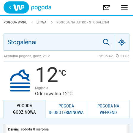
Trwa ładowanie
POLSKA
POGODA WP.PL
LITWA
POGODA NA JUTRO - STOGALĖNAI
EUROPA
ŚWIAT
Aktualna pogoda, godz.
2:12
05:42
21:06
12
JAKOŚĆ POWIETRZA
Mgliście
Odczuwalna 12°C
POGODA
POGODA
POGODA NA
GODZINOWA
DŁUGOTERMINOWA
WEEKEND