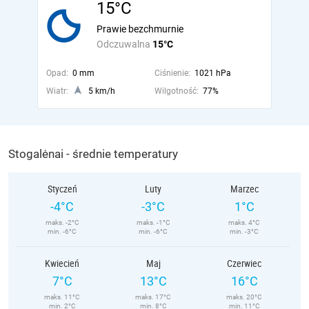
15°C
Prawie bezchmurnie
Odczuwalna
15°C
Opad:
0 mm
Ciśnienie:
1021 hPa
Wiatr:
5 km/h
Wilgotność:
77%
Stogalėnai - średnie temperatury
Styczeń
Luty
Marzec
-4°C
-3°C
1°C
maks. -2°C
maks. -1°C
maks. 4°C
min. -6°C
min. -6°C
min. -3°C
Kwiecień
Maj
Czerwiec
7°C
13°C
16°C
maks. 11°C
maks. 17°C
maks. 20°C
min. 2°C
min. 8°C
min. 11°C