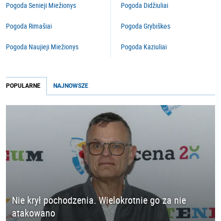
Pogoda Senieji Miežionys
Pogoda Didžiuliai
Pogoda Rimašiai
Pogoda Grybiškės
Pogoda Naujieji Miežionys
Pogoda Kaziuliai
POPULARNE
NAJNOWSZE
Nie krył pochodzenia. Wielokrotnie go za nie
atakowano