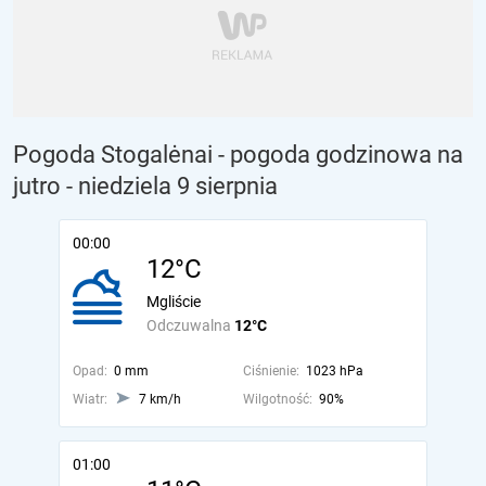
Pogoda Stogalėnai - pogoda godzinowa na
jutro
- niedziela 9 sierpnia
00:00
12°C
Mgliście
Odczuwalna
12°C
Opad:
0 mm
Ciśnienie:
1023 hPa
Wiatr:
7 km/h
Wilgotność:
90%
01:00