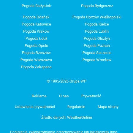
Pogoda Białystok
Pogoda Bydgoszcz
Pogoda Gdańsk
Pogoda Gorzów Wielkopolski
Pogoda Katowice
Pogoda Kielce
Pogoda Kraków
Pogoda Lublin
Pogoda Łódź
Pogoda Olsztyn
Pogoda Opole
Pogoda Poznań
Pogoda Rzeszów
Pogoda Szczecin
Pogoda Warszawa
Pogoda Wrocław
Pogoda Zakopane
© 1995-2026 Grupa WP
Reklama
O nas
Prywatność
Ustawienia prywatności
Regulamin
Mapa strony
Źródło danych: WeatherOnline
Pobieranie, zwielokrotnianie, przechowywanie lub jakiekolwiek inne