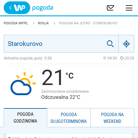
Trwa ładowanie
POLSKA
POGODA WP.PL
ROSJA
POGODA NA JUTRO - STAROKUROVO
EUROPA
ŚWIAT
Aktualna pogoda, godz.
5:58
04:50
20:20
21
JAKOŚĆ POWIETRZA
Zachmurzenie umiarkowane
Odczuwalna 22°C
POGODA
POGODA
POGODA NA
GODZINOWA
DŁUGOTERMINOWA
WEEKEND