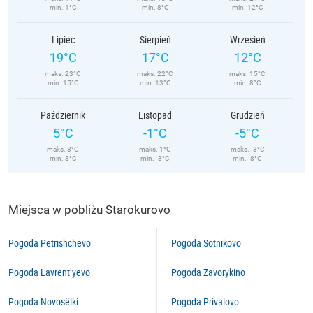
min. 1°C
min. 8°C
min. 12°C
Lipiec
Sierpień
Wrzesień
19°C
17°C
12°C
maks. 23°C
maks. 22°C
maks. 15°C
min. 15°C
min. 13°C
min. 8°C
Październik
Listopad
Grudzień
5°C
-1°C
-5°C
maks. 8°C
maks. 1°C
maks. -3°C
min. 3°C
min. -3°C
min. -8°C
Miejsca w pobliżu Starokurovo
Pogoda Petrishchevo
Pogoda Sotnikovo
Pogoda Lavrent’yevo
Pogoda Zavorykino
Pogoda Novosëlki
Pogoda Privalovo