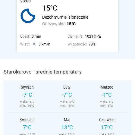
23:00
15°C
Bezchmurnie, słonecznie
Odczuwalna
15°C
Opad:
0 mm
Ciśnienie:
1021 hPa
Wiatr:
3 km/h
Wilgotność:
78%
Starokurovo - średnie temperatury
Styczeń
Luty
Marzec
-7°C
-7°C
-1°C
maks. -5°C
maks. -4°C
maks. 1°C
min. -10°C
min. -10°C
min. -6°C
Kwiecień
Maj
Czerwiec
7°C
13°C
17°C
maks. 11°C
maks. 18°C
maks. 21°C