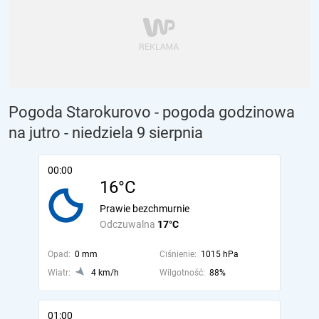
Pogoda Starokurovo - pogoda godzinowa
na jutro
- niedziela 9 sierpnia
00:00
16°C
Prawie bezchmurnie
Odczuwalna
17°C
Opad:
0 mm
Ciśnienie:
1015 hPa
Wiatr:
4 km/h
Wilgotność:
88%
01:00