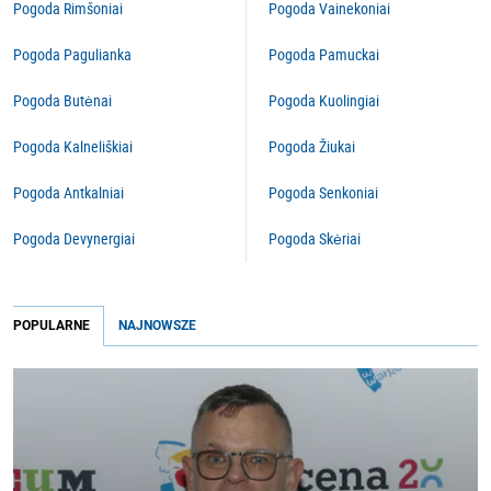
Pogoda Rimšoniai
Pogoda Vainekoniai
Pogoda Pagulianka
Pogoda Pamuckai
Pogoda Butėnai
Pogoda Kuolingiai
Pogoda Kalneliškiai
Pogoda Žiukai
Pogoda Antkalniai
Pogoda Senkoniai
Pogoda Devynergiai
Pogoda Skėriai
POPULARNE
NAJNOWSZE