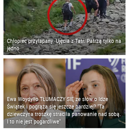
Chłopiec przyłapany. Ujęcia z Tatr. Patrzą tylko na
jedno
Ewa Woydyłło TŁUMACZY SIĘ ze słów o Idze
Świątek i pogrąża się jeszcze bardziej? "Ta
dziewczyna troszkę straciła panowanie nad sobą.
I to nie jest pogardliwe"