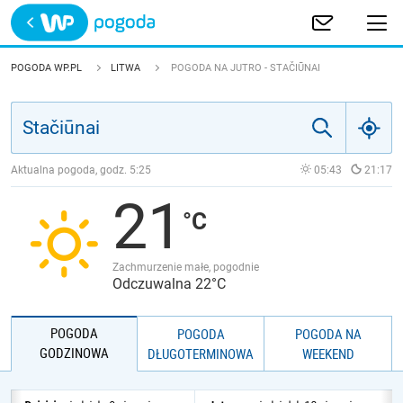
Trwa ładowanie
POLSKA
POGODA WP.PL
LITWA
POGODA NA JUTRO - STAČIŪNAI
EUROPA
ŚWIAT
Aktualna pogoda, godz.
5:25
05:43
21:17
21
JAKOŚĆ POWIETRZA
Zachmurzenie małe, pogodnie
Odczuwalna 22°C
POGODA
POGODA
POGODA NA
GODZINOWA
DŁUGOTERMINOWA
WEEKEND