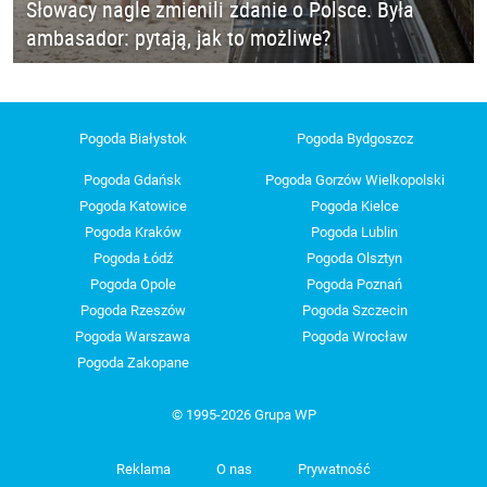
Słowacy nagle zmienili zdanie o Polsce. Była
ambasador: pytają, jak to możliwe?
Pogoda Białystok
Pogoda Bydgoszcz
Pogoda Gdańsk
Pogoda Gorzów Wielkopolski
Pogoda Katowice
Pogoda Kielce
Pogoda Kraków
Pogoda Lublin
Pogoda Łódź
Pogoda Olsztyn
Pogoda Opole
Pogoda Poznań
Pogoda Rzeszów
Pogoda Szczecin
Pogoda Warszawa
Pogoda Wrocław
Pogoda Zakopane
© 1995-2026 Grupa WP
Reklama
O nas
Prywatność