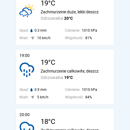
19°C
Zachmurzenie duże, lekki deszcz
Odczuwalna
20°C
Opad:
0.3 mm
Ciśnienie:
1010 hPa
Wiatr:
10 km/h
Wilgotność:
81%
19:00
19°C
Zachmurzenie całkowite, deszcz
Odczuwalna
19°C
Opad:
0.9 mm
Ciśnienie:
1010 hPa
Wiatr:
5 km/h
Wilgotność:
84%
20:00
18°C