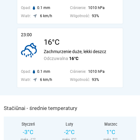
Opad:
0.1 mm
Ciśnienie:
1010 hPa
Wiatr:
6 km/h
Wilgotność:
93%
23:00
16°C
Zachmurzenie duże, lekki deszcz
Odczuwalna
16°C
Opad:
0.1 mm
Ciśnienie:
1010 hPa
Wiatr:
6 km/h
Wilgotność:
93%
Stačiūnai - średnie temperatury
Styczeń
Luty
Marzec
-3°C
-2°C
1°C
maks. -1°C
maks. 0°C
maks. 5°C