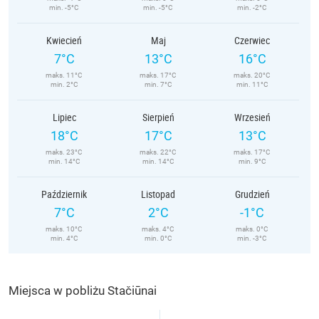
min. -5°C
min. -5°C
min. -2°C
Kwiecień
Maj
Czerwiec
7°C
13°C
16°C
maks. 11°C
maks. 17°C
maks. 20°C
min. 2°C
min. 7°C
min. 11°C
Lipiec
Sierpień
Wrzesień
18°C
17°C
13°C
maks. 23°C
maks. 22°C
maks. 17°C
min. 14°C
min. 14°C
min. 9°C
Październik
Listopad
Grudzień
7°C
2°C
-1°C
maks. 10°C
maks. 4°C
maks. 0°C
min. 4°C
min. 0°C
min. -3°C
Miejsca w pobliżu Stačiūnai