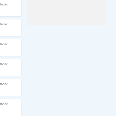
tność:
tność:
tność:
tność:
tność:
tność: