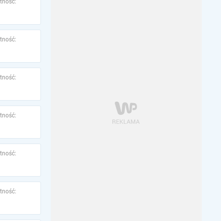
tność:
tność:
tność:
tność:
tność:
tność: