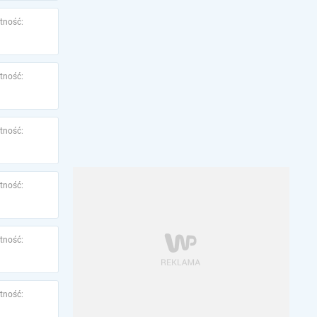
tność:
tność:
tność:
tność:
tność:
tność: