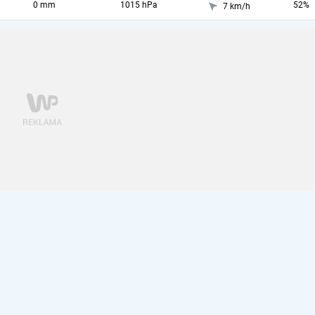
0 mm
1015 hPa
52%
7 km/h