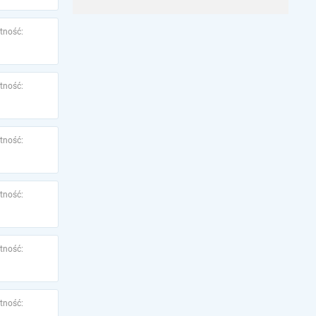
tność:
tność:
tność:
tność:
tność:
tność: