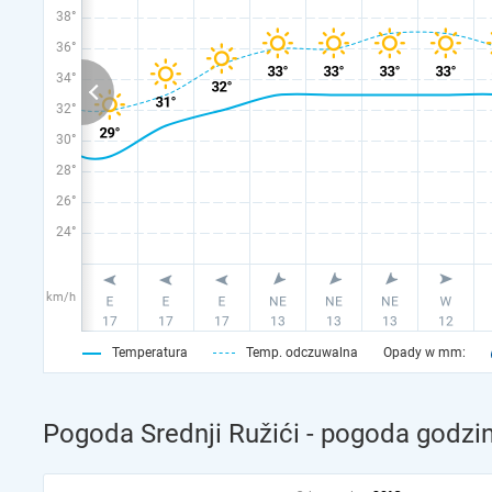
38°
36°
34°
32°
30°
28°
26°
24°
km/h
Temperatura
Temp. odczuwalna
Opady w mm:
Pogoda Srednji Ružići - pogoda godzi