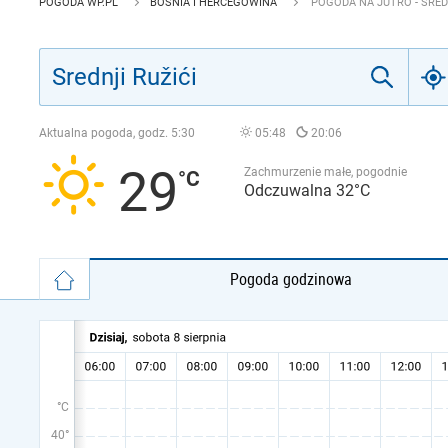
POGODA WP.PL
BOŚNIA I HERCEGOWINA
POGODA NA JUTRO - SRED
Aktualna pogoda, godz.
5:30
05:48
20:06
29
Zachmurzenie małe, pogodnie
Odczuwalna 32°C
Pogoda godzinowa
°C
40°