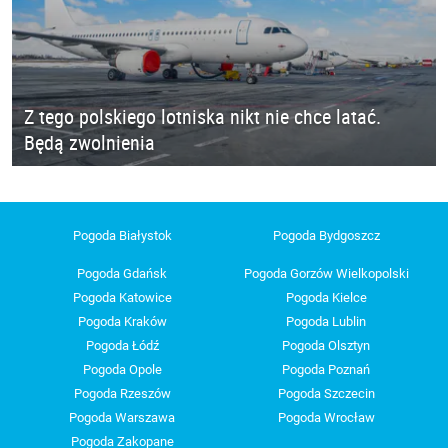
Z tego polskiego lotniska nikt nie chce latać.
Będą zwolnienia
Pogoda Białystok
Pogoda Bydgoszcz
Pogoda Gdańsk
Pogoda Gorzów Wielkopolski
Pogoda Katowice
Pogoda Kielce
Pogoda Kraków
Pogoda Lublin
Pogoda Łódź
Pogoda Olsztyn
Pogoda Opole
Pogoda Poznań
Pogoda Rzeszów
Pogoda Szczecin
Pogoda Warszawa
Pogoda Wrocław
Pogoda Zakopane