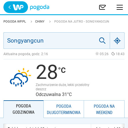
Trwa ładowanie
POLSKA
POGODA WP.PL
CHINY
POGODA NA JUTRO - SONGYANGCUN
EUROPA
ŚWIAT
Aktualna pogoda, godz.
2:16
05:26
18:43
28
JAKOŚĆ POWIETRZA
Zachmurzenie duże, lekki przelotny
deszcz
Odczuwalna 31°C
POGODA
POGODA
POGODA NA
GODZINOWA
DŁUGOTERMINOWA
WEEKEND