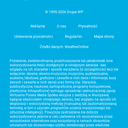
© 1995-2026 Grupa WP
Reklama
O nas
Prywatność
Ustawienia prywatności
Regulamin
Mapa strony
Źródło danych: WeatherOnline
Pobieranie, zwielokrotnianie, przechowywanie lub jakiekolwiek inne
wykorzystywanie treści dostępnych w niniejszym serwisie - bez
względu na ich charakter i sposób wyrażenia (w szczególności lecz nie
wyłącznie: słowne, słowno-muzyczne, muzyczne, audiowizualne,
audialne, tekstowe, graficzne i zawarte w nich dane i informacje, bazy
danych i zawarte w nich dane) oraz formę (np. literackie,
publicystyczne, naukowe, kartograficzne, programy komputerowe,
plastyczne, fotograficzne) wymaga uprzedniej i jednoznacznej zgody
Wirtualna Polska Media Spółka Akcyjna z siedzibą w Warszawie,
będącej właścicielem niniejszego serwisu, bez względu na sposób ich
eksploracji i wykorzystaną metodę (manualną lub zautomatyzowaną
technikę, w tym z użyciem programów uczenia maszynowego lub
sztucznej inteligencji). Powyższe zastrzeżenie nie dotyczy
wykorzystywania jedynie w celu ułatwienia ich wyszukiwania przez
wyszukiwarki internetowe oraz korzystania w ramach stosunków
umownych lub dozwolonego użytku określonego przez właściwe