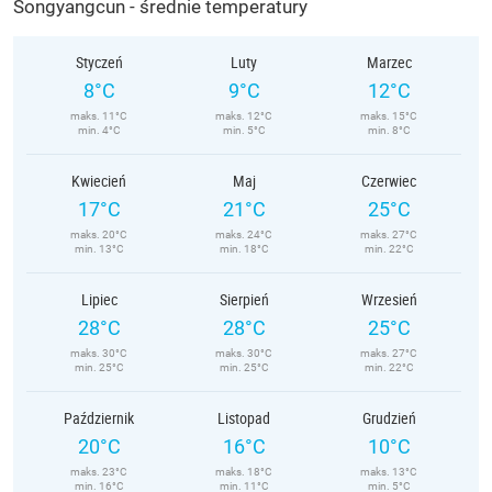
Songyangcun - średnie temperatury
Styczeń
Luty
Marzec
8°C
9°C
12°C
maks. 11°C
maks. 12°C
maks. 15°C
min. 4°C
min. 5°C
min. 8°C
Kwiecień
Maj
Czerwiec
17°C
21°C
25°C
maks. 20°C
maks. 24°C
maks. 27°C
min. 13°C
min. 18°C
min. 22°C
Lipiec
Sierpień
Wrzesień
28°C
28°C
25°C
maks. 30°C
maks. 30°C
maks. 27°C
min. 25°C
min. 25°C
min. 22°C
Październik
Listopad
Grudzień
20°C
16°C
10°C
maks. 23°C
maks. 18°C
maks. 13°C
min. 16°C
min. 11°C
min. 5°C