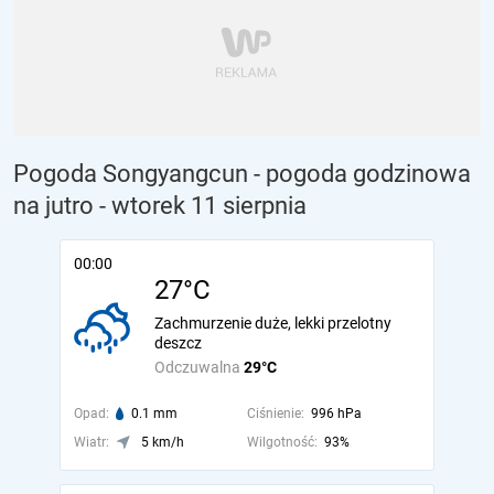
Pogoda Songyangcun - pogoda godzinowa
na jutro
- wtorek 11 sierpnia
00:00
27°C
Zachmurzenie duże, lekki przelotny
deszcz
Odczuwalna
29°C
Opad:
0.1 mm
Ciśnienie:
996 hPa
Wiatr:
5 km/h
Wilgotność:
93%