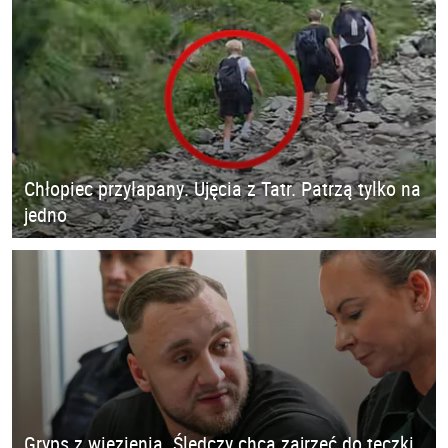
Chłopiec przyłapany. Ujęcia z Tatr. Patrzą tylko na
jedno
Gryps z więzienia. Śledczy chcą zajrzeć do teczki