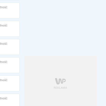
tność:
tność:
tność:
tność:
tność:
tność: