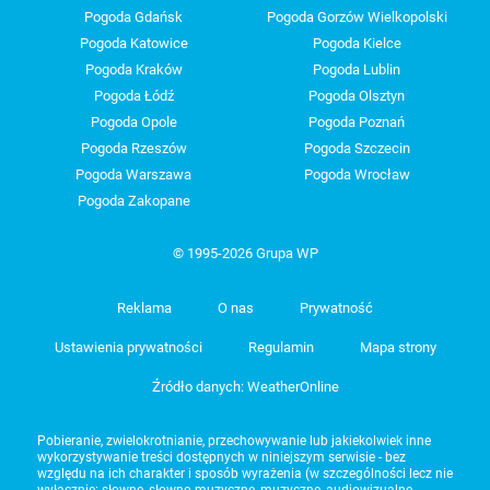
Pogoda Gdańsk
Pogoda Gorzów Wielkopolski
Pogoda Katowice
Pogoda Kielce
Pogoda Kraków
Pogoda Lublin
Pogoda Łódź
Pogoda Olsztyn
Pogoda Opole
Pogoda Poznań
Pogoda Rzeszów
Pogoda Szczecin
Pogoda Warszawa
Pogoda Wrocław
Pogoda Zakopane
© 1995-2026 Grupa WP
Reklama
O nas
Prywatność
Ustawienia prywatności
Regulamin
Mapa strony
Źródło danych: WeatherOnline
Pobieranie, zwielokrotnianie, przechowywanie lub jakiekolwiek inne
wykorzystywanie treści dostępnych w niniejszym serwisie - bez
względu na ich charakter i sposób wyrażenia (w szczególności lecz nie
wyłącznie: słowne, słowno-muzyczne, muzyczne, audiowizualne,