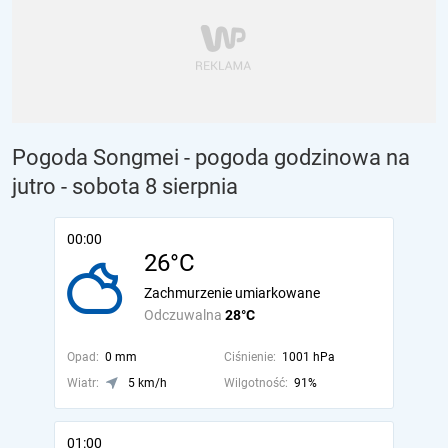
Pogoda Songmei - pogoda godzinowa na
jutro
- sobota 8 sierpnia
00:00
26°C
Zachmurzenie umiarkowane
Odczuwalna
28°C
Opad:
0 mm
Ciśnienie:
1001 hPa
Wiatr:
5 km/h
Wilgotność:
91%
01:00