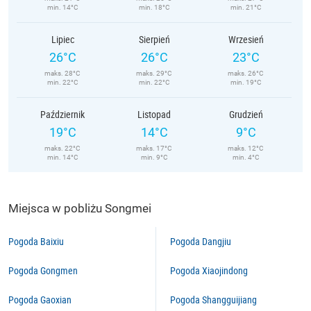
min. 14°C
min. 18°C
min. 21°C
Lipiec
Sierpień
Wrzesień
26°C
26°C
23°C
maks. 28°C
maks. 29°C
maks. 26°C
min. 22°C
min. 22°C
min. 19°C
Październik
Listopad
Grudzień
19°C
14°C
9°C
maks. 22°C
maks. 17°C
maks. 12°C
min. 14°C
min. 9°C
min. 4°C
Miejsca w pobliżu Songmei
Pogoda Baixiu
Pogoda Dangjiu
Pogoda Gongmen
Pogoda Xiaojindong
Pogoda Gaoxian
Pogoda Shangguijiang