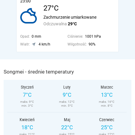
23:00
27°C
Zachmurzenie umiarkowane
Odczuwalna
29°C
Opad:
0 mm
Ciśnienie:
1001 hPa
Wiatr:
4 km/h
Wilgotność:
90%
Songmei - średnie temperatury
Styczeń
Luty
Marzec
7°C
9°C
13°C
maks. 9°C
maks. 12°C
maks. 16°C
min. 3°C
min. 5°C
min. 8°C
Kwiecień
Maj
Czerwiec
18°C
22°C
25°C
maks. 21°C
maks. 25°C
maks. 27°C