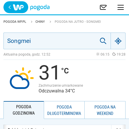
Trwa ładowanie
POLSKA
POGODA WP.PL
CHINY
POGODA NA JUTRO - SONGMEI
EUROPA
ŚWIAT
Aktualna pogoda, godz.
12:52
06:15
19:28
31
JAKOŚĆ POWIETRZA
Zachmurzenie umiarkowane
Odczuwalna 34°C
POGODA
POGODA
POGODA NA
GODZINOWA
DŁUGOTERMINOWA
WEEKEND