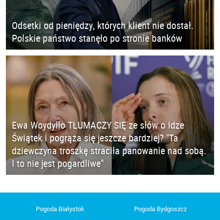
Odsetki od pieniędzy, których klient nie dostał.
Polskie państwo stanęło po stronie banków
Ewa Woydyłło TŁUMACZY SIĘ ze słów o Idze
Świątek i pogrąża się jeszcze bardziej? "Ta
dziewczyna troszkę straciła panowanie nad sobą.
I to nie jest pogardliwe"
Pogoda Białystok
Pogoda Bydgoszcz