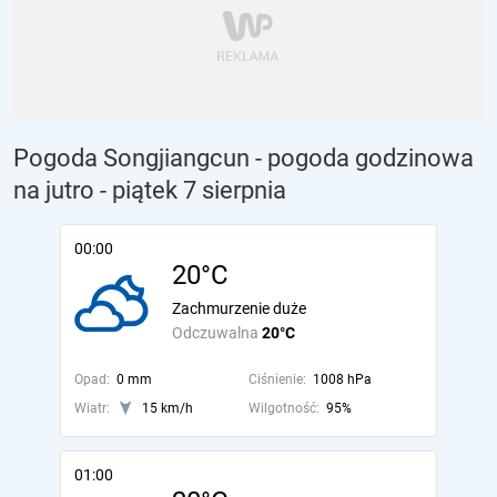
Pogoda Songjiangcun - pogoda godzinowa
na jutro
- piątek 7 sierpnia
00:00
20°C
Zachmurzenie duże
Odczuwalna
20°C
Opad:
0 mm
Ciśnienie:
1008 hPa
Wiatr:
15 km/h
Wilgotność:
95%
01:00