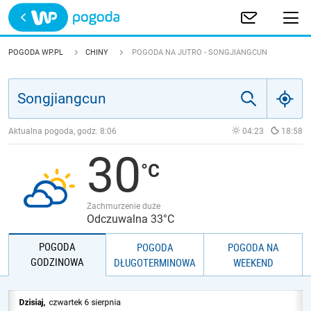
Trwa ładowanie
POLSKA
POGODA WP.PL
CHINY
POGODA NA JUTRO - SONGJIANGCUN
EUROPA
ŚWIAT
Aktualna pogoda, godz.
8:06
04:23
18:58
30
JAKOŚĆ POWIETRZA
Zachmurzenie duże
Odczuwalna 33°C
POGODA
POGODA
POGODA NA
GODZINOWA
DŁUGOTERMINOWA
WEEKEND