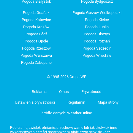
Pogoda Białystok
Pogoda Bydgoszcz
Pogoda Gdańsk
Pogoda Gorzów Wielkopolski
Pogoda Katowice
Pogoda Kielce
Pogoda Kraków
Pogoda Lublin
Pogoda Łódź
Pogoda Olsztyn
Pogoda Opole
Pogoda Poznań
Pogoda Rzeszów
Pogoda Szczecin
Pogoda Warszawa
Pogoda Wrocław
Pogoda Zakopane
© 1995-2026 Grupa WP
Reklama
O nas
Prywatność
Ustawienia prywatności
Regulamin
Mapa strony
Źródło danych: WeatherOnline
Pobieranie, zwielokrotnianie, przechowywanie lub jakiekolwiek inne
wykorzystywanie treści dostępnych w niniejszym serwisie - bez