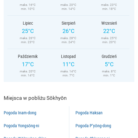
maks. 16°C
maks. 20°C
maks. 23°C
min. 10°C
min. 14°C
min. 18°C
Lipiec
Sierpień
Wrzesień
25°C
26°C
22°C
maks. 26°C
maks. 28°C
maks. 25°C
min. 23°C
min. 24°C
min. 20°C
Październik
Listopad
Grudzień
17°C
11°C
5°C
maks. 20°C
maks. 14°C
maks. 8°C
min. 14°C
min. 7°C
min. 1°C
Miejsca w pobliżu Sŏkhyŏn
Pogoda Inam-dong
Pogoda Haksan
Pogoda Yongsŏng-ni
Pogoda P’yŏng-dong