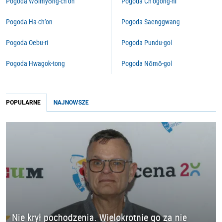
Pogoda Wŏlmyŏng-ch’on
Pogoda Ch’ogong-ni
Pogoda Ha-ch’on
Pogoda Saenggwang
Pogoda Oebu-ri
Pogoda Pundu-gol
Pogoda Hwagok-tong
Pogoda Nŏmŏ-gol
POPULARNE
NAJNOWSZE
Nie krył pochodzenia. Wielokrotnie go za nie