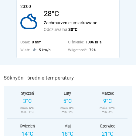
23:00
28°C
Zachmurzenie umiarkowane
Odczuwalna
30°C
Opad:
0 mm
Ciśnienie:
1006 hPa
Wiatr:
5 km/h
Wilgotność:
72%
Sŏkhyŏn - średnie temperatury
Styczeń
Luty
Marzec
3°C
5°C
9°C
maks. 6°C
maks. 8°C
maks. 12°C
min. -1°C
min. 1°C
min. 5°C
Kwiecień
Maj
Czerwiec
14°C
18°C
21°C