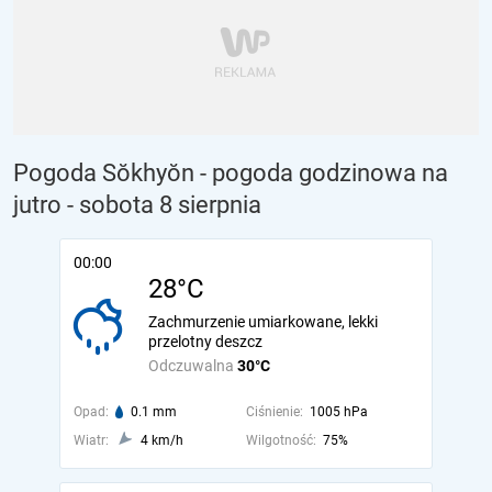
Pogoda Sŏkhyŏn - pogoda godzinowa na
jutro
- sobota 8 sierpnia
00:00
28°C
Zachmurzenie umiarkowane, lekki
przelotny deszcz
Odczuwalna
30°C
Opad:
0.1 mm
Ciśnienie:
1005 hPa
Wiatr:
4 km/h
Wilgotność:
75%