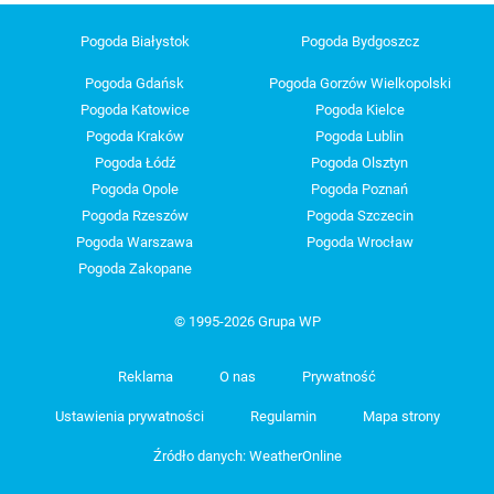
Pogoda Białystok
Pogoda Bydgoszcz
Pogoda Gdańsk
Pogoda Gorzów Wielkopolski
Pogoda Katowice
Pogoda Kielce
Pogoda Kraków
Pogoda Lublin
Pogoda Łódź
Pogoda Olsztyn
Pogoda Opole
Pogoda Poznań
Pogoda Rzeszów
Pogoda Szczecin
Pogoda Warszawa
Pogoda Wrocław
Pogoda Zakopane
© 1995-2026 Grupa WP
Reklama
O nas
Prywatność
Ustawienia prywatności
Regulamin
Mapa strony
Źródło danych: WeatherOnline