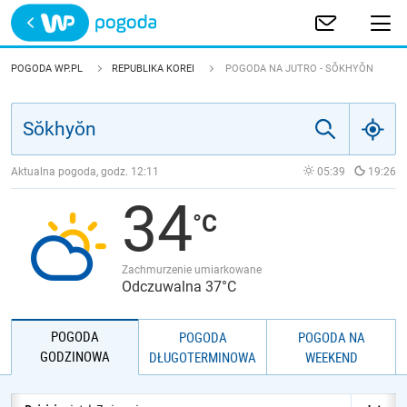
Trwa ładowanie
POLSKA
POGODA WP.PL
REPUBLIKA KOREI
POGODA NA JUTRO - SŎKHYŎN
EUROPA
ŚWIAT
Aktualna pogoda, godz.
12:11
05:39
19:26
34
JAKOŚĆ POWIETRZA
Zachmurzenie umiarkowane
Odczuwalna 37°C
POGODA
POGODA
POGODA NA
GODZINOWA
DŁUGOTERMINOWA
WEEKEND