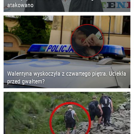
atakowano
Walentyna wyskoczyła z czwartego piętra. Uciekła
przed gwałtem?