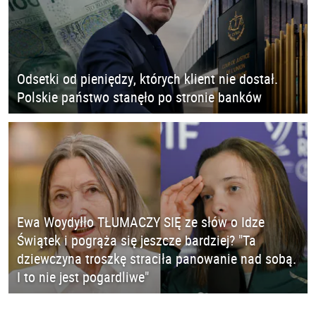
Odsetki od pieniędzy, których klient nie dostał.
Polskie państwo stanęło po stronie banków
Ewa Woydyłło TŁUMACZY SIĘ ze słów o Idze
Świątek i pogrąża się jeszcze bardziej? "Ta
dziewczyna troszkę straciła panowanie nad sobą.
I to nie jest pogardliwe"