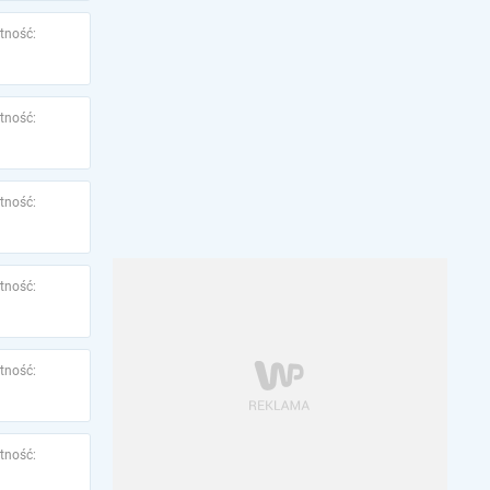
tność:
tność:
tność:
tność:
tność:
tność: