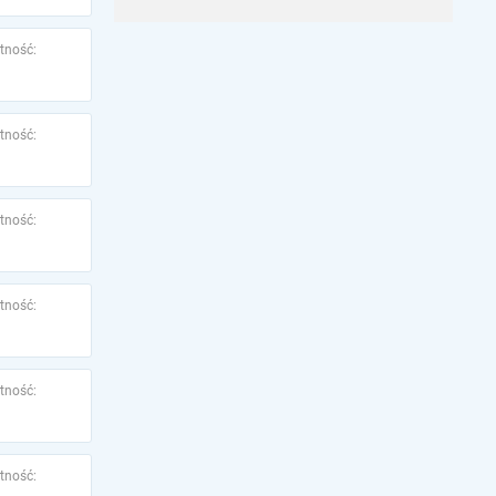
tność:
tność:
tność:
tność:
tność:
tność: