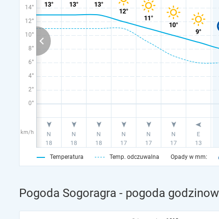
14°
12°
10°
8°
6°
4°
2°
0°
km/h
Temperatura
Temp. odczuwalna
Opady w mm:
Pogoda Sogoragra - pogoda godzinowa