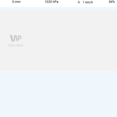
0 mm
1020 hPa
84%
1 km/h