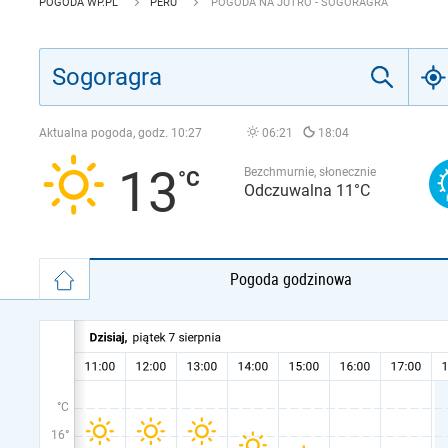
POGODA WP.PL
PERU
POGODA NA JUTRO - SOGORAGRA
Aktualna pogoda, godz.
10:27
06:21
18:04
13
Bezchmurnie, słonecznie
Odczuwalna 11°C
Pogoda godzinowa
°C
16°