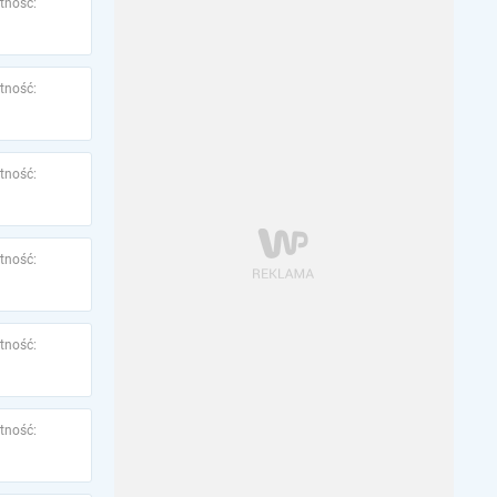
tność:
tność:
tność:
tność:
tność:
tność: