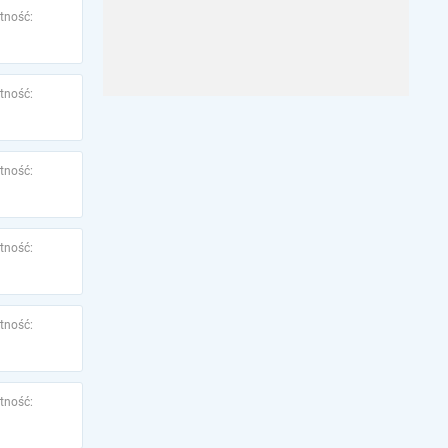
tność:
tność:
tność:
tność:
tność:
tność: