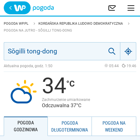
Trwa ładowanie
POLSKA
POGODA WP.PL
KOREAŃSKA REPUBLIKA LUDOWO DEMOKRATYCZNA
POGODA NA JUTRO - SŎGILLI TONG-DONG
EUROPA
ŚWIAT
Aktualna pogoda, godz.
1:50
05:44
19:46
JAKOŚĆ POWIETRZA
34
Zachmurzenie umiarkowane
Odczuwalna 37°C
POGODA
POGODA
POGODA NA
GODZINOWA
DŁUGOTERMINOWA
WEEKEND