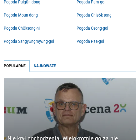
Pogoda Pulgŭn-dong
Pogoda Pam-gol
Pogoda Moun-dong
Pogoda Chisŏk-tong
Pogoda Chŏksong-ni
Pogoda Osong-gol
Pogoda Sangyŏngmyŏng-gol
Pogoda Pae-gol
POPULARNE
NAJNOWSZE
Nie krył pochodzenia. Wielokrotnie go za nie