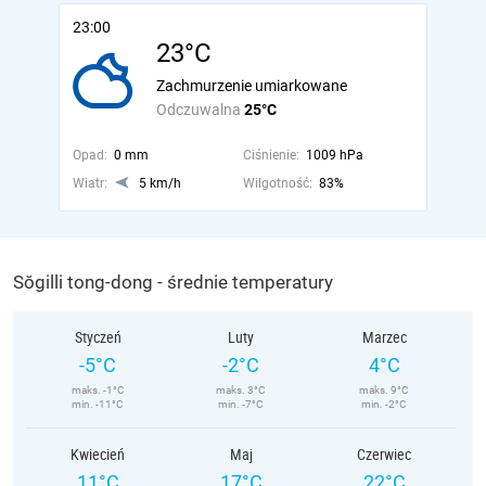
23:00
23°C
Zachmurzenie umiarkowane
Odczuwalna
25°C
Opad:
0 mm
Ciśnienie:
1009 hPa
Wiatr:
5 km/h
Wilgotność:
83%
Sŏgilli tong-dong - średnie temperatury
Styczeń
Luty
Marzec
-5°C
-2°C
4°C
maks. -1°C
maks. 3°C
maks. 9°C
min. -11°C
min. -7°C
min. -2°C
Kwiecień
Maj
Czerwiec
11°C
17°C
22°C