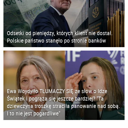
Odsetki od pieniędzy, których klient nie dostał.
Polskie państwo stanęło po stronie banków
Ewa Woydyłło TŁUMACZY SIĘ ze słów o Idze
Świątek i pogrąża się jeszcze bardziej? "Ta
dziewczyna troszkę straciła panowanie nad sobą.
I to nie jest pogardliwe"