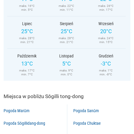
maks. 16°C
maks. 22°C
maks. 26°C
min. 5°C
min. 11°C
min. 17°C
Lipiec
Sierpień
Wrzesień
25°C
25°C
20°C
maks. 28°C
maks. 28°C
maks. 24°C
min. 21°C
min. 21°C
min. 15°C
Październik
Listopad
Grudzień
13°C
5°C
-3°C
maks. 17°C
maks. 9°C
maks. 1°C
min. 7°C
min. 0°C
min. -8°C
Miejsca w pobliżu Sŏgilli tong-dong
Pogoda Marŭm
Pogoda Sanŭm
Pogoda Sŏgillidang-dong
Pogoda Chuktae