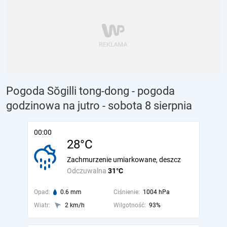
Pogoda Sŏgilli tong-dong - pogoda
godzinowa na jutro
- sobota 8 sierpnia
00:00
28°C
Zachmurzenie umiarkowane, deszcz
Odczuwalna
31°C
Opad:
0.6 mm
Ciśnienie:
1004 hPa
Wiatr:
2 km/h
Wilgotność:
93%