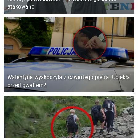
atakowano
Walentyna wyskoczyła z czwartego piętra. Uciekła
przed gwałtem?