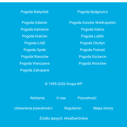
Pogoda Białystok
Pogoda Bydgoszcz
Pogoda Gdańsk
Pogoda Gorzów Wielkopolski
Pogoda Katowice
Pogoda Kielce
Pogoda Kraków
Pogoda Lublin
Pogoda Łódź
Pogoda Olsztyn
Pogoda Opole
Pogoda Poznań
Pogoda Rzeszów
Pogoda Szczecin
Pogoda Warszawa
Pogoda Wrocław
Pogoda Zakopane
© 1995-2026 Grupa WP
Reklama
O nas
Prywatność
Ustawienia prywatności
Regulamin
Mapa strony
Źródło danych: WeatherOnline