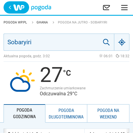
Trwa ładowanie
POLSKA
POGODA WP.PL
GHANA
POGODA NA JUTRO - SOBARYIRI
EUROPA
ŚWIAT
Aktualna pogoda, godz.
3:02
06:01
18:32
27
JAKOŚĆ POWIETRZA
Zachmurzenie umiarkowane
Odczuwalna 29°C
POGODA
POGODA
POGODA NA
GODZINOWA
DŁUGOTERMINOWA
WEEKEND