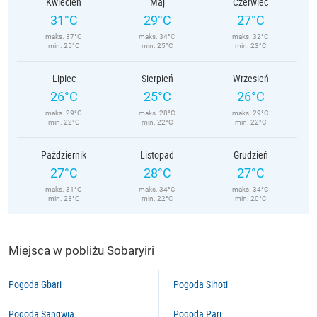
Kwiecień
Maj
Czerwiec
31°C
29°C
27°C
maks. 37°C
maks. 34°C
maks. 32°C
min. 25°C
min. 25°C
min. 23°C
Lipiec
Sierpień
Wrzesień
26°C
25°C
26°C
maks. 29°C
maks. 28°C
maks. 29°C
min. 22°C
min. 22°C
min. 22°C
Październik
Listopad
Grudzień
27°C
28°C
27°C
maks. 31°C
maks. 34°C
maks. 34°C
min. 23°C
min. 22°C
min. 20°C
Miejsca w pobliżu Sobaryiri
Pogoda Gbari
Pogoda Sihoti
Pogoda Sangwia
Pogoda Pari