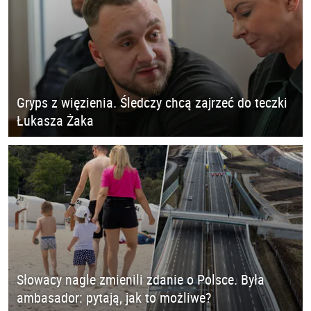
Gryps z więzienia. Śledczy chcą zajrzeć do teczki
Łukasza Żaka
Słowacy nagle zmienili zdanie o Polsce. Była
ambasador: pytają, jak to możliwe?