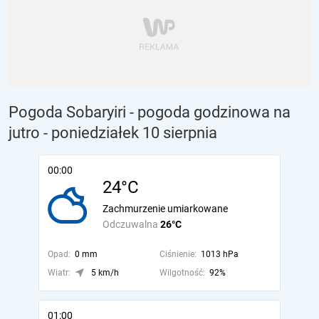
Pogoda Sobaryiri - pogoda godzinowa na
jutro
- poniedziałek 10 sierpnia
00:00
24°C
Zachmurzenie umiarkowane
Odczuwalna
26°C
Opad:
0 mm
Ciśnienie:
1013 hPa
Wiatr:
5 km/h
Wilgotność:
92%
01:00