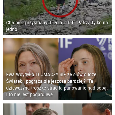
Chłopiec przyłapany. Ujęcia z Tatr. Patrzą tylko na
jedno
Ewa Woydyłło TŁUMACZY SIĘ ze słów o Idze
Świątek i pogrąża się jeszcze bardziej? "Ta
dziewczyna troszkę straciła panowanie nad sobą.
I to nie jest pogardliwe"