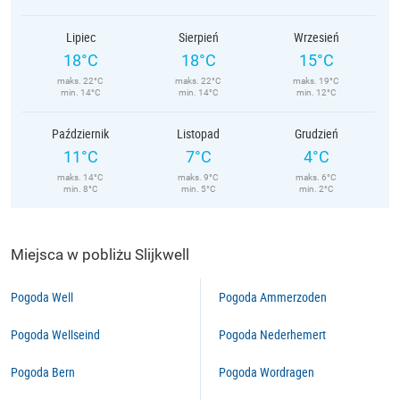
Lipiec
Sierpień
Wrzesień
18°C
18°C
15°C
maks. 22°C
maks. 22°C
maks. 19°C
min. 14°C
min. 14°C
min. 12°C
Październik
Listopad
Grudzień
11°C
7°C
4°C
maks. 14°C
maks. 9°C
maks. 6°C
min. 8°C
min. 5°C
min. 2°C
Miejsca w pobliżu Slijkwell
Pogoda Well
Pogoda Ammerzoden
Pogoda Wellseind
Pogoda Nederhemert
Pogoda Bern
Pogoda Wordragen