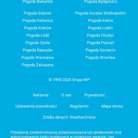
Pogoda Białystok
Pogoda Bydgoszcz
Pogoda Gdańsk
Pogoda Gorzów Wielkopolski
Pogoda Katowice
Pogoda Kielce
Pogoda Kraków
Pogoda Lublin
Pogoda Łódź
Pogoda Olsztyn
Pogoda Opole
Pogoda Poznań
Pogoda Rzeszów
Pogoda Szczecin
Pogoda Warszawa
Pogoda Wrocław
Pogoda Zakopane
© 1995-2026 Grupa WP
Reklama
O nas
Prywatność
Ustawienia prywatności
Regulamin
Mapa strony
Źródło danych: WeatherOnline
Pobieranie, zwielokrotnianie, przechowywanie lub jakiekolwiek inne
wykorzystywanie treści dostępnych w niniejszym serwisie - bez