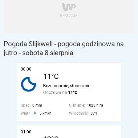
Pogoda Slijkwell - pogoda godzinowa na
jutro
- sobota 8 sierpnia
00:00
11°C
Bezchmurnie, słonecznie
Odczuwalna
11°C
Opad:
0 mm
Ciśnienie:
1023 hPa
Wiatr:
5 km/h
Wilgotność:
87%
01:00