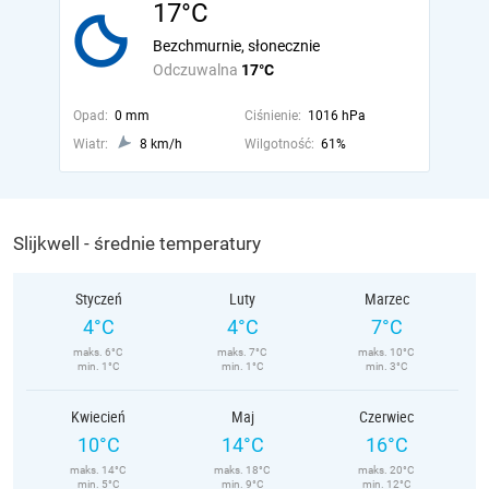
17°C
Bezchmurnie, słonecznie
Odczuwalna
17°C
Opad:
0 mm
Ciśnienie:
1016 hPa
Wiatr:
8 km/h
Wilgotność:
61%
Slijkwell - średnie temperatury
Styczeń
Luty
Marzec
4°C
4°C
7°C
maks. 6°C
maks. 7°C
maks. 10°C
min. 1°C
min. 1°C
min. 3°C
Kwiecień
Maj
Czerwiec
10°C
14°C
16°C
maks. 14°C
maks. 18°C
maks. 20°C
min. 5°C
min. 9°C
min. 12°C