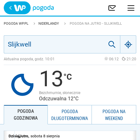
Trwa ładowanie
POLSKA
POGODA WP.PL
NIDERLANDY
POGODA NA JUTRO - SLIJKWELL
EUROPA
ŚWIAT
Aktualna pogoda, godz.
10:01
06:12
21:20
13
JAKOŚĆ POWIETRZA
Bezchmurnie, słonecznie
Odczuwalna 12°C
POGODA
POGODA
POGODA NA
GODZINOWA
DŁUGOTERMINOWA
WEEKEND