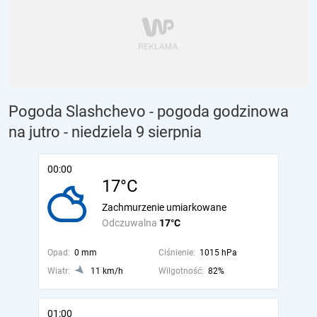
Pogoda Slashchevo - pogoda godzinowa
na jutro
- niedziela 9 sierpnia
00:00
17°C
Zachmurzenie umiarkowane
Odczuwalna
17°C
Opad:
0 mm
Ciśnienie:
1015 hPa
Wiatr:
11 km/h
Wilgotność:
82%
01:00