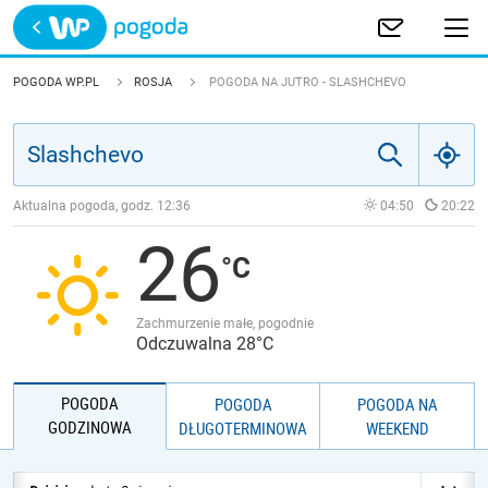
Trwa ładowanie
POLSKA
POGODA WP.PL
ROSJA
POGODA NA JUTRO - SLASHCHEVO
EUROPA
ŚWIAT
Aktualna pogoda, godz.
12:36
04:50
20:22
26
JAKOŚĆ POWIETRZA
Zachmurzenie małe, pogodnie
Odczuwalna 28°C
POGODA
POGODA
POGODA NA
GODZINOWA
DŁUGOTERMINOWA
WEEKEND