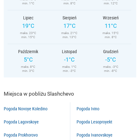
min. 1°C
min. 8°C
min. 12°C
Lipiec
Sierpień
Wrzesień
19°C
17°C
11°C
maks. 23°C
maks. 21°C
maks. 15°C
min. 15°C
min. 13°C
min. 8°C
Październik
Listopad
Grudzień
5°C
-1°C
-5°C
maks. 8°C
maks. 1°C
maks. -3°C
min. 3°C
min. -3°C
min. -8°C
Miejsca w pobliżu Slashchevo
Pogoda Novoye Koledino
Pogoda Ivino
Pogoda Lagovskoye
Pogoda Lesoproyekt
Pogoda Prokhorovo
Pogoda Ivanovskoye