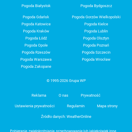
Pogoda Białystok
Pogoda Bydgoszcz
Pogoda Gdańsk
Pogoda Gorzów Wielkopolski
Pogoda Katowice
Pogoda Kielce
Pogoda Kraków
Pogoda Lublin
Pogoda Łódź
Pogoda Olsztyn
Pogoda Opole
Pogoda Poznań
Pogoda Rzeszów
Pogoda Szczecin
Pogoda Warszawa
Pogoda Wrocław
Pogoda Zakopane
© 1995-2026 Grupa WP
Reklama
O nas
Prywatność
Ustawienia prywatności
Regulamin
Mapa strony
Źródło danych: WeatherOnline
Pobieranie, zwielokrotnianie, przechowywanie lub jakiekolwiek inne