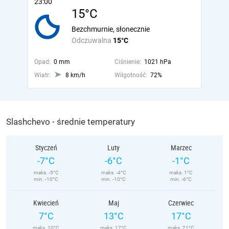
23:00
15°C
Bezchmurnie, słonecznie
Odczuwalna
15°C
Opad:
0 mm
Ciśnienie:
1021 hPa
Wiatr:
8 km/h
Wilgotność:
72%
Slashchevo - średnie temperatury
Styczeń
Luty
Marzec
-7°C
-6°C
-1°C
maks. -5°C
maks. -4°C
maks. 1°C
min. -10°C
min. -10°C
min. -6°C
Kwiecień
Maj
Czerwiec
7°C
13°C
17°C
maks. 10°C
maks. 17°C
maks. 21°C