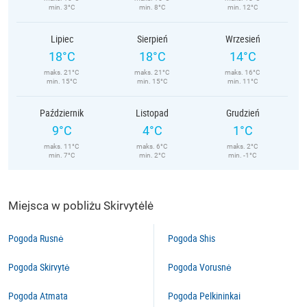
min. 3°C
min. 8°C
min. 12°C
Lipiec
Sierpień
Wrzesień
18°C
18°C
14°C
maks. 21°C
maks. 21°C
maks. 16°C
min. 15°C
min. 15°C
min. 11°C
Październik
Listopad
Grudzień
9°C
4°C
1°C
maks. 11°C
maks. 6°C
maks. 2°C
min. 7°C
min. 2°C
min. -1°C
Miejsca w pobliżu Skirvytėlė
Pogoda Rusnė
Pogoda Shis
Pogoda Skirvytė
Pogoda Vorusnė
Pogoda Atmata
Pogoda Pelkininkai