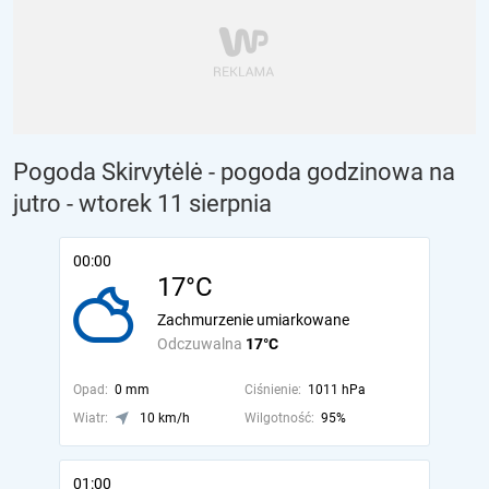
Pogoda Skirvytėlė - pogoda godzinowa na
jutro
- wtorek 11 sierpnia
00:00
17°C
Zachmurzenie umiarkowane
Odczuwalna
17°C
Opad:
0 mm
Ciśnienie:
1011 hPa
Wiatr:
10 km/h
Wilgotność:
95%
01:00