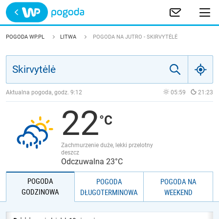
Trwa ładowanie
POLSKA
POGODA WP.PL
LITWA
POGODA NA JUTRO - SKIRVYTĖLĖ
EUROPA
ŚWIAT
Aktualna pogoda, godz.
9:12
05:59
21:23
22
JAKOŚĆ POWIETRZA
Zachmurzenie duże, lekki przelotny
deszcz
Odczuwalna 23°C
POGODA
POGODA
POGODA NA
GODZINOWA
DŁUGOTERMINOWA
WEEKEND