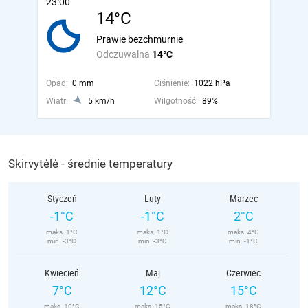
23:00
14°C
Prawie bezchmurnie
Odczuwalna
14°C
Opad:
0 mm
Ciśnienie:
1022 hPa
Wiatr:
5 km/h
Wilgotność:
89%
Skirvytėlė - średnie temperatury
Styczeń
Luty
Marzec
-1°C
-1°C
2°C
maks. 1°C
maks. 1°C
maks. 4°C
min. -3°C
min. -3°C
min. -1°C
Kwiecień
Maj
Czerwiec
7°C
12°C
15°C
maks. 10°C
maks. 15°C
maks. 18°C