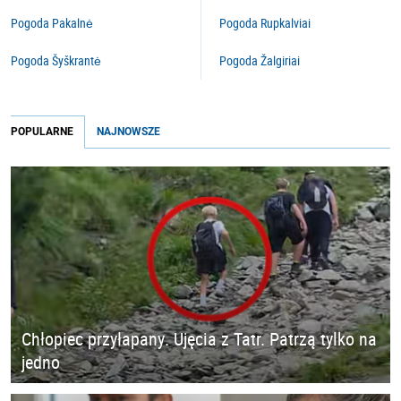
Pogoda Pakalnė
Pogoda Rupkalviai
Pogoda Šyškrantė
Pogoda Žalgiriai
POPULARNE
NAJNOWSZE
Chłopiec przyłapany. Ujęcia z Tatr. Patrzą tylko na
jedno