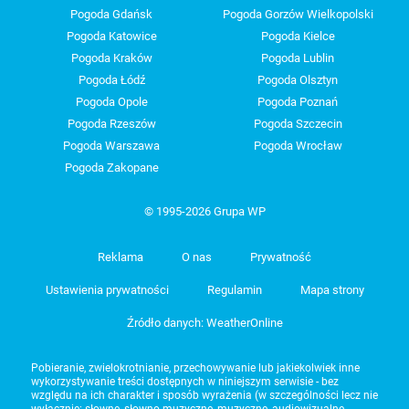
Pogoda Gdańsk
Pogoda Gorzów Wielkopolski
Pogoda Katowice
Pogoda Kielce
Pogoda Kraków
Pogoda Lublin
Pogoda Łódź
Pogoda Olsztyn
Pogoda Opole
Pogoda Poznań
Pogoda Rzeszów
Pogoda Szczecin
Pogoda Warszawa
Pogoda Wrocław
Pogoda Zakopane
© 1995-2026 Grupa WP
Reklama
O nas
Prywatność
Ustawienia prywatności
Regulamin
Mapa strony
Źródło danych: WeatherOnline
Pobieranie, zwielokrotnianie, przechowywanie lub jakiekolwiek inne
wykorzystywanie treści dostępnych w niniejszym serwisie - bez
względu na ich charakter i sposób wyrażenia (w szczególności lecz nie
wyłącznie: słowne, słowno-muzyczne, muzyczne, audiowizualne,