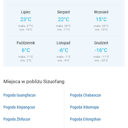
Lipiec
Sierpień
Wrzesień
23°C
22°C
15°C
maks. 27°C
maks. 26°C
maks. 20°C
min. 19°C
min. 17°C
min. 10°C
Październik
Listopad
Grudzień
6°C
-6°C
-16°C
maks. 11°C
maks. -1°C
maks. -11°C
min. 2°C
min. -9°C
min. -20°C
Miejsca w pobliżu Sizuofang
Pogoda Guangfacun
Pogoda Chabaocun
Pogoda Xinjiangcun
Pogoda Xiliumajia
Pogoda Zhifucun
Pogoda Erlongshan