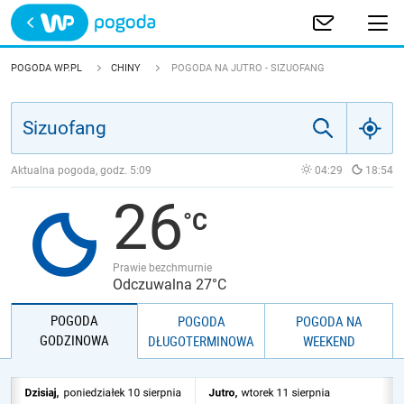
Trwa ładowanie
POLSKA
POGODA WP.PL
CHINY
POGODA NA JUTRO - SIZUOFANG
EUROPA
ŚWIAT
Aktualna pogoda, godz.
5:09
04:29
18:54
26
JAKOŚĆ POWIETRZA
Prawie bezchmurnie
Odczuwalna 27°C
POGODA
POGODA
POGODA NA
GODZINOWA
DŁUGOTERMINOWA
WEEKEND