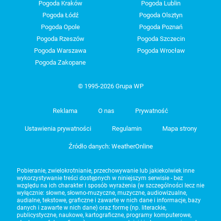
Pogoda Kraków
Pogoda Lublin
Pogoda Łódź
Pogoda Olsztyn
Pogoda Opole
Pogoda Poznań
Pogoda Rzeszów
Pogoda Szczecin
Pogoda Warszawa
Pogoda Wrocław
Pogoda Zakopane
© 1995-2026 Grupa WP
Reklama
O nas
Prywatność
Ustawienia prywatności
Regulamin
Mapa strony
Źródło danych: WeatherOnline
Pobieranie, zwielokrotnianie, przechowywanie lub jakiekolwiek inne
wykorzystywanie treści dostępnych w niniejszym serwisie - bez
względu na ich charakter i sposób wyrażenia (w szczególności lecz nie
wyłącznie: słowne, słowno-muzyczne, muzyczne, audiowizualne,
audialne, tekstowe, graficzne i zawarte w nich dane i informacje, bazy
danych i zawarte w nich dane) oraz formę (np. literackie,
publicystyczne, naukowe, kartograficzne, programy komputerowe,