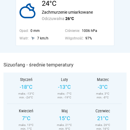
24°C
Zachmurzenie umiarkowane
Odczuwalna
26°C
Opad:
0 mm
Ciśnienie:
1006 hPa
Wiatr:
7 km/h
Wilgotność:
97%
Sizuofang - średnie temperatury
Styczeń
Luty
Marzec
-18°C
-13°C
-3°C
maks. -13°C
maks. -7°C
maks. 3°C
min. -24°C
min. -19°C
min. -8°C
Kwiecień
Maj
Czerwiec
7°C
15°C
21°C
maks. 13°C
maks. 21°C
maks. 26°C
min. 1°C
min. 9°C
min. 16°C