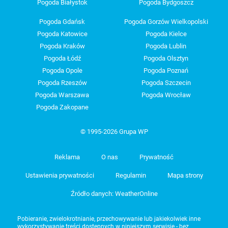
Pogoda Białystok
Pogoda Bydgoszcz
Pogoda Gdańsk
Pogoda Gorzów Wielkopolski
Pogoda Katowice
Pogoda Kielce
Pogoda Kraków
Pogoda Lublin
Pogoda Łódź
Pogoda Olsztyn
Pogoda Opole
Pogoda Poznań
Pogoda Rzeszów
Pogoda Szczecin
Pogoda Warszawa
Pogoda Wrocław
Pogoda Zakopane
© 1995-2026 Grupa WP
Reklama
O nas
Prywatność
Ustawienia prywatności
Regulamin
Mapa strony
Źródło danych: WeatherOnline
Pobieranie, zwielokrotnianie, przechowywanie lub jakiekolwiek inne
wykorzystywanie treści dostępnych w niniejszym serwisie - bez