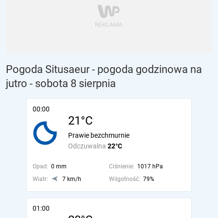
Pogoda Situsaeur - pogoda godzinowa na
jutro
- sobota 8 sierpnia
00:00
21°C
Prawie bezchmurnie
Odczuwalna
22°C
Opad:
0 mm
Ciśnienie:
1017 hPa
Wiatr:
7 km/h
Wilgotność:
79%
01:00