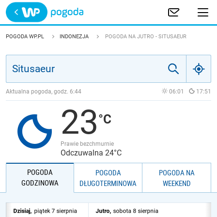
Trwa ładowanie
POLSKA
POGODA WP.PL
INDONEZJA
POGODA NA JUTRO - SITUSAEUR
EUROPA
ŚWIAT
Aktualna pogoda, godz.
6:44
06:01
17:51
23
JAKOŚĆ POWIETRZA
Prawie bezchmurnie
Odczuwalna 24°C
POGODA
POGODA
POGODA NA
GODZINOWA
DŁUGOTERMINOWA
WEEKEND