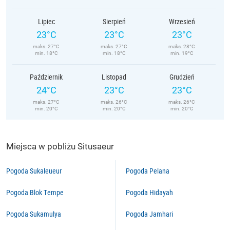
Lipiec
Sierpień
Wrzesień
23°C
23°C
23°C
maks. 27°C
maks. 27°C
maks. 28°C
min. 18°C
min. 18°C
min. 19°C
Październik
Listopad
Grudzień
24°C
23°C
23°C
maks. 27°C
maks. 26°C
maks. 26°C
min. 20°C
min. 20°C
min. 20°C
Miejsca w pobliżu Situsaeur
Pogoda Sukaleueur
Pogoda Pelana
Pogoda Blok Tempe
Pogoda Hidayah
Pogoda Sukamulya
Pogoda Jamhari