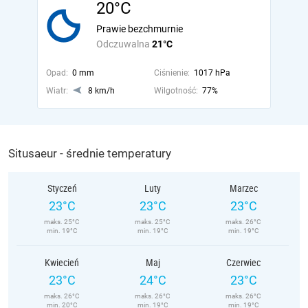
20°C
Prawie bezchmurnie
Odczuwalna
21°C
Opad:
0 mm
Ciśnienie:
1017 hPa
Wiatr:
8 km/h
Wilgotność:
77%
Situsaeur - średnie temperatury
Styczeń
Luty
Marzec
23°C
23°C
23°C
maks. 25°C
maks. 25°C
maks. 26°C
min. 19°C
min. 19°C
min. 19°C
Kwiecień
Maj
Czerwiec
23°C
24°C
23°C
maks. 26°C
maks. 26°C
maks. 26°C
min. 20°C
min. 19°C
min. 19°C