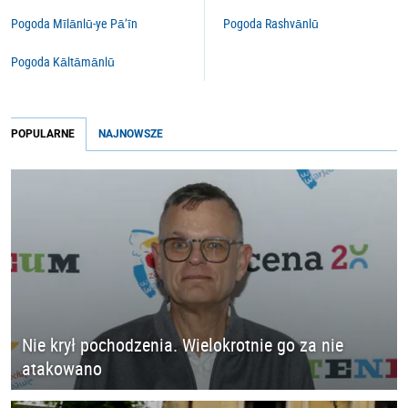
Pogoda Mīlānlū-ye Pā’īn
Pogoda Rashvānlū
Pogoda Kāltāmānlū
POPULARNE
NAJNOWSZE
Nie krył pochodzenia. Wielokrotnie go za nie
atakowano