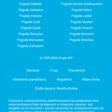
Pogoda Gdańsk
Pogoda Gorzów Wielkopolski
Pogoda Katowice
Pogoda Kielce
Pogoda Kraków
Pogoda Lublin
Pogoda Łódź
Pogoda Olsztyn
Pogoda Opole
Pogoda Poznań
Pogoda Rzeszów
Pogoda Szczecin
Pogoda Warszawa
Pogoda Wrocław
Pogoda Zakopane
© 1995-2026 Grupa WP
Reklama
O nas
Prywatność
Ustawienia prywatności
Regulamin
Mapa strony
Źródło danych: WeatherOnline
Pobieranie, zwielokrotnianie, przechowywanie lub jakiekolwiek inne
wykorzystywanie treści dostępnych w niniejszym serwisie - bez
względu na ich charakter i sposób wyrażenia (w szczególności lecz nie
wyłącznie: słowne, słowno-muzyczne, muzyczne, audiowizualne,