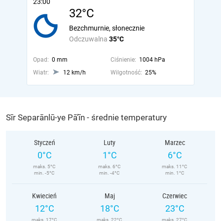
23:00
32°C
Bezchmurnie, słonecznie
Odczuwalna
35°C
Opad:
0 mm
Ciśnienie:
1004 hPa
Wiatr:
12 km/h
Wilgotność:
25%
Sīr Separānlū-ye Pā’īn - średnie temperatury
Styczeń
Luty
Marzec
0°C
1°C
6°C
maks. 5°C
maks. 6°C
maks. 11°C
min. -5°C
min. -4°C
min. 1°C
Kwiecień
Maj
Czerwiec
12°C
18°C
23°C
maks. 17°C
maks. 22°C
maks. 27°C