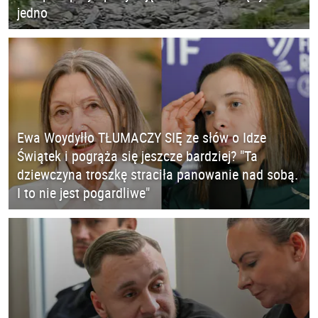
jedno
Ewa Woydyłło TŁUMACZY SIĘ ze słów o Idze
Świątek i pogrąża się jeszcze bardziej? "Ta
dziewczyna troszkę straciła panowanie nad sobą.
I to nie jest pogardliwe"