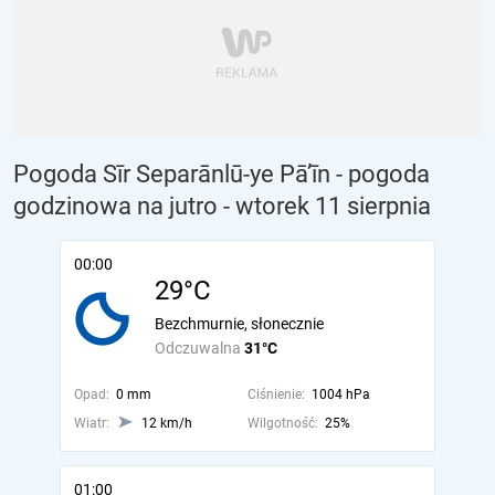
Pogoda Sīr Separānlū-ye Pā’īn - pogoda
godzinowa na jutro
- wtorek 11 sierpnia
00:00
29°C
Bezchmurnie, słonecznie
Odczuwalna
31°C
Opad:
0 mm
Ciśnienie:
1004 hPa
Wiatr:
12 km/h
Wilgotność:
25%
01:00