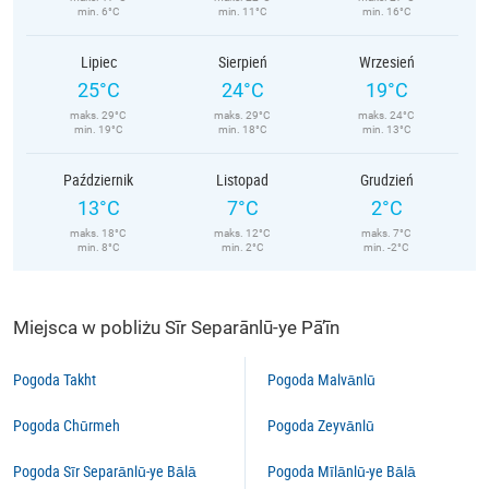
min. 6°C
min. 11°C
min. 16°C
Lipiec
Sierpień
Wrzesień
25°C
24°C
19°C
maks. 29°C
maks. 29°C
maks. 24°C
min. 19°C
min. 18°C
min. 13°C
Październik
Listopad
Grudzień
13°C
7°C
2°C
maks. 18°C
maks. 12°C
maks. 7°C
min. 8°C
min. 2°C
min. -2°C
Miejsca w pobliżu Sīr Separānlū-ye Pā’īn
Pogoda Takht
Pogoda Malvānlū
Pogoda Chūrmeh
Pogoda Zeyvānlū
Pogoda Sīr Separānlū-ye Bālā
Pogoda Mīlānlū-ye Bālā