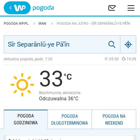
Trwa ładowanie
POLSKA
POGODA WP.PL
IRAN
POGODA NA JUTRO - SĪR SEPARĀNLŪ-YE PĀ’ĪN
EUROPA
ŚWIAT
Aktualna pogoda, godz.
7:20
05:50
19:39
33
JAKOŚĆ POWIETRZA
Bezchmurnie, słonecznie
Odczuwalna 36°C
POGODA
POGODA
POGODA NA
GODZINOWA
DŁUGOTERMINOWA
WEEKEND