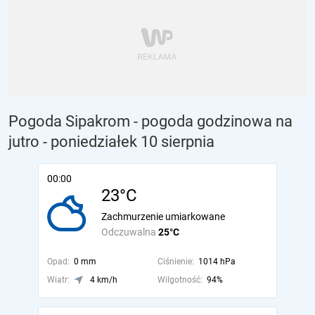
Pogoda Sipakrom - pogoda godzinowa na
jutro
- poniedziałek 10 sierpnia
00:00
23°C
Zachmurzenie umiarkowane
Odczuwalna
25°C
Opad:
0 mm
Ciśnienie:
1014 hPa
Wiatr:
4 km/h
Wilgotność:
94%