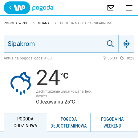
Trwa ładowanie
POLSKA
POGODA WP.PL
GHANA
POGODA NA JUTRO - SIPAKROM
EUROPA
ŚWIAT
Aktualna pogoda, godz.
4:00
06:03
18:23
24
JAKOŚĆ POWIETRZA
Zachmurzenie umiarkowane, lekki
deszcz
Odczuwalna 25°C
POGODA
POGODA
POGODA NA
GODZINOWA
DŁUGOTERMINOWA
WEEKEND