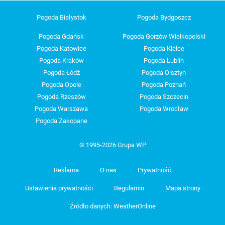
Pogoda Białystok
Pogoda Bydgoszcz
Pogoda Gdańsk
Pogoda Gorzów Wielkopolski
Pogoda Katowice
Pogoda Kielce
Pogoda Kraków
Pogoda Lublin
Pogoda Łódź
Pogoda Olsztyn
Pogoda Opole
Pogoda Poznań
Pogoda Rzeszów
Pogoda Szczecin
Pogoda Warszawa
Pogoda Wrocław
Pogoda Zakopane
© 1995-2026 Grupa WP
Reklama
O nas
Prywatność
Ustawienia prywatności
Regulamin
Mapa strony
Źródło danych: WeatherOnline