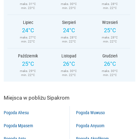
maks. 31°C
maks. 30°C
maks. 28°C
min. 23°C
min. 23°C
min. 22°C
Lipiec
Sierpień
Wrzesień
24°C
24°C
25°C
maks. 27°C
maks. 28°C
maks. 28°C
min. 22°C
min. 22°C
min. 22°C
Październik
Listopad
Grudzień
25°C
26°C
26°C
maks. 29°C
maks. 30°C
maks. 30°C
min. 22°C
min. 22°C
min. 22°C
Miejsca w pobliżu Sipakrom
Pogoda Ahesu
Pogoda Wuwuso
Pogoda Mpasem
Pogoda Anyuom
Pogoda Antu
Pogoda Akrofikrom