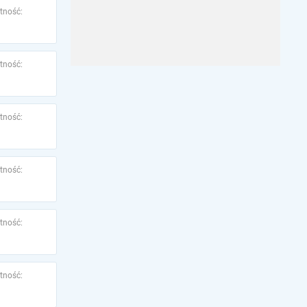
tność:
tność:
tność:
tność:
tność:
tność: