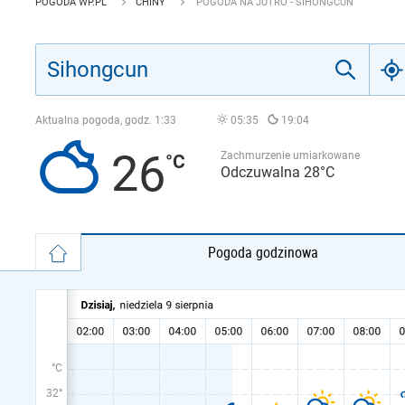
POGODA WP.PL
CHINY
POGODA NA JUTRO - SIHONGCUN
Aktualna pogoda, godz.
1:33
05:35
19:04
26
Zachmurzenie umiarkowane
Odczuwalna 28°C
Pogoda godzinowa
°C
32°