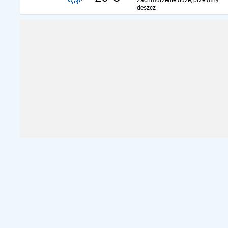
Zachmurzenie duże, przelotny
deszcz