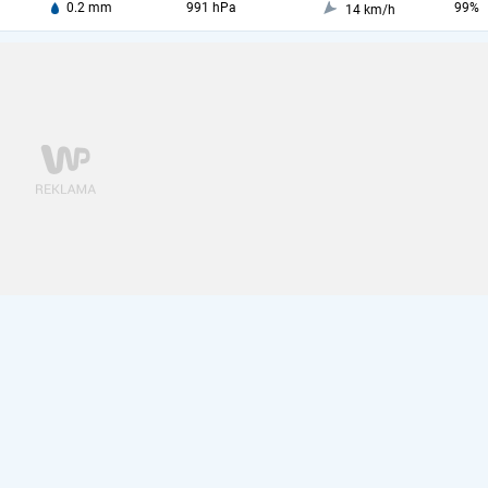
0.2 mm
991 hPa
99%
14 km/h