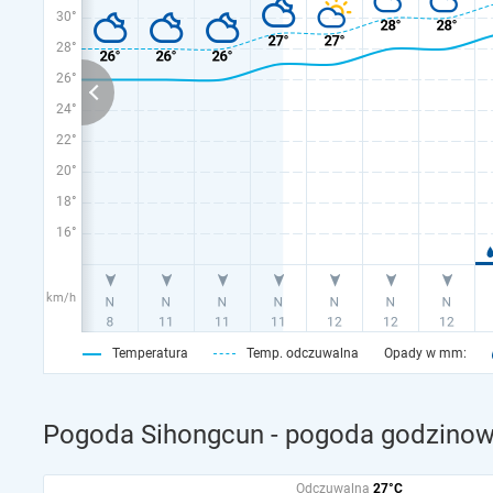
30°
28°
26°
24°
22°
20°
18°
16°
km/h
Temperatura
Temp. odczuwalna
Opady w mm:
Pogoda Sihongcun - pogoda godzinowa
Odczuwalna
27°C