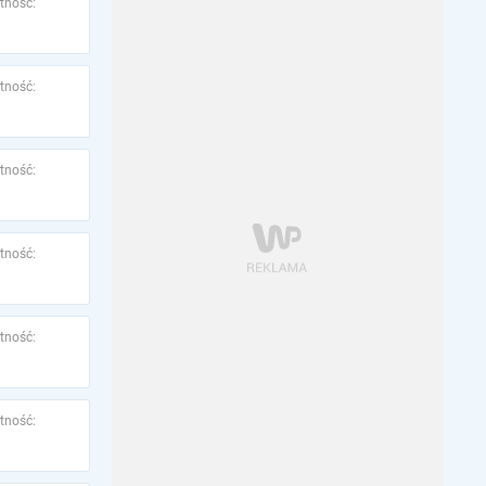
tność:
tność:
tność:
tność:
tność:
tność: