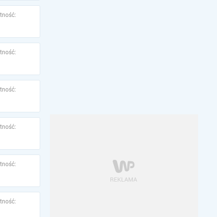
tność:
tność:
tność:
tność:
tność:
tność: