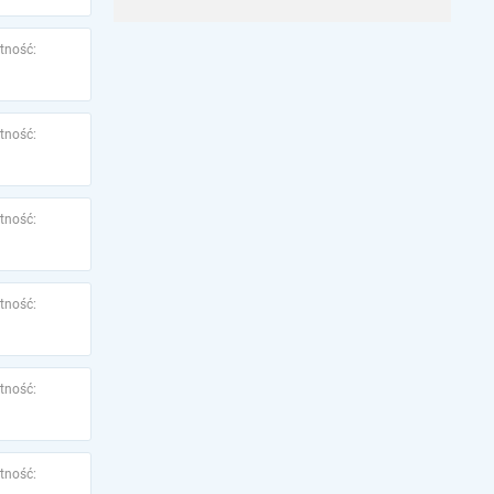
tność:
tność:
tność:
tność:
tność:
tność: