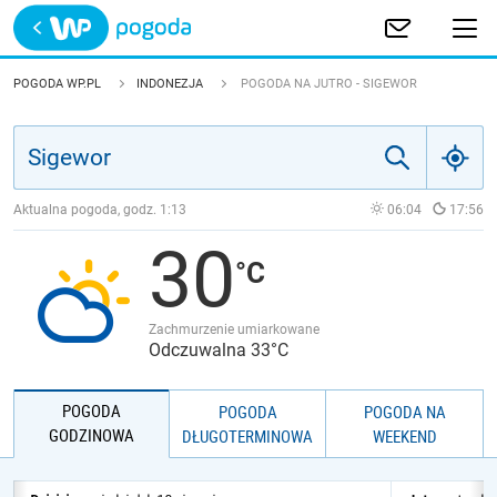
Trwa ładowanie
POLSKA
POGODA WP.PL
INDONEZJA
POGODA NA JUTRO - SIGEWOR
EUROPA
ŚWIAT
Aktualna pogoda, godz.
1:13
06:04
17:56
30
JAKOŚĆ POWIETRZA
Zachmurzenie umiarkowane
Odczuwalna 33°C
POGODA
POGODA
POGODA NA
GODZINOWA
DŁUGOTERMINOWA
WEEKEND