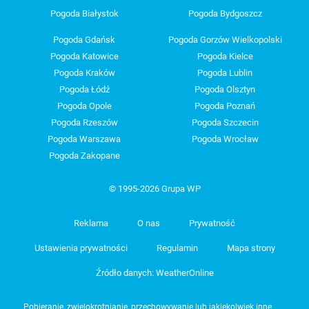
Pogoda Białystok
Pogoda Bydgoszcz
Pogoda Gdańsk
Pogoda Gorzów Wielkopolski
Pogoda Katowice
Pogoda Kielce
Pogoda Kraków
Pogoda Lublin
Pogoda Łódź
Pogoda Olsztyn
Pogoda Opole
Pogoda Poznań
Pogoda Rzeszów
Pogoda Szczecin
Pogoda Warszawa
Pogoda Wrocław
Pogoda Zakopane
© 1995-2026 Grupa WP
Reklama
O nas
Prywatność
Ustawienia prywatności
Regulamin
Mapa strony
Źródło danych: WeatherOnline
Pobieranie, zwielokrotnianie, przechowywanie lub jakiekolwiek inne