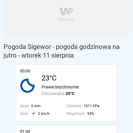
Pogoda Sigewor - pogoda godzinowa na
jutro
- wtorek 11 sierpnia
00:00
23°C
Prawie bezchmurnie
Odczuwalna
25°C
Opad:
0 mm
Ciśnienie:
1011 hPa
Wiatr:
2 km/h
Wilgotność:
93%
01:00