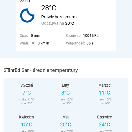
23:00
28°C
Prawie bezchmurnie
Odczuwalna
30°C
Opad:
0 mm
Ciśnienie:
1004 hPa
Wiatr:
3 km/h
Wilgotność:
85%
Sīāhrūd Sar - średnie temperatury
Styczeń
Luty
Marzec
7°C
8°C
11°C
maks. 11°C
maks. 12°C
maks. 15°C
min. 2°C
min. 3°C
min. 6°C
Kwiecień
Maj
Czerwiec
15°C
20°C
24°C
maks. 19°C
maks. 23°C
maks. 27°C