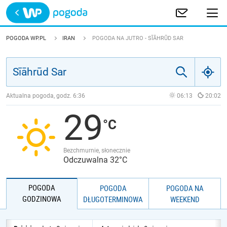
Trwa ładowanie
POLSKA
POGODA WP.PL
IRAN
POGODA NA JUTRO - SĪĀHRŪD SAR
EUROPA
ŚWIAT
Aktualna pogoda, godz.
6:36
06:13
20:02
29
JAKOŚĆ POWIETRZA
Bezchmurnie, słonecznie
Odczuwalna 32°C
POGODA
POGODA
POGODA NA
GODZINOWA
DŁUGOTERMINOWA
WEEKEND