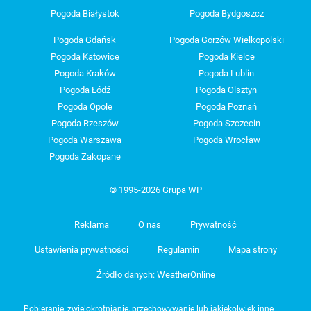
Pogoda Białystok
Pogoda Bydgoszcz
Pogoda Gdańsk
Pogoda Gorzów Wielkopolski
Pogoda Katowice
Pogoda Kielce
Pogoda Kraków
Pogoda Lublin
Pogoda Łódź
Pogoda Olsztyn
Pogoda Opole
Pogoda Poznań
Pogoda Rzeszów
Pogoda Szczecin
Pogoda Warszawa
Pogoda Wrocław
Pogoda Zakopane
© 1995-2026 Grupa WP
Reklama
O nas
Prywatność
Ustawienia prywatności
Regulamin
Mapa strony
Źródło danych: WeatherOnline
Pobieranie, zwielokrotnianie, przechowywanie lub jakiekolwiek inne