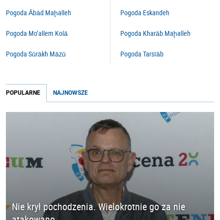
Pogoda Ābād Maḩalleh
Pogoda Eskandeh
Pogoda Mo‘allem Kolā
Pogoda Kharāb Maḩalleh
Pogoda Sūrākh Māzū
Pogoda Tarsīāb
POPULARNE
NAJNOWSZE
Nie krył pochodzenia. Wielokrotnie go za nie
atakowano