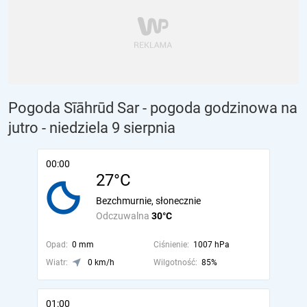
Pogoda Sīāhrūd Sar - pogoda godzinowa na
jutro
- niedziela 9 sierpnia
00:00
27°C
Bezchmurnie, słonecznie
Odczuwalna
30°C
Opad:
0 mm
Ciśnienie:
1007 hPa
Wiatr:
0 km/h
Wilgotność:
85%
01:00