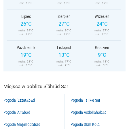
min. 10°C
min. 15°C
min. 19°C
Lipiec
Sierpień
Wrzesień
26°C
27°C
24°C
maks. 29°C
maks. 30°C
maks. 27°C
min. 22°C
min. 22°C
min. 20°C
Październik
Listopad
Grudzień
19°C
13°C
9°C
maks. 23°C
maks. 17°C
maks. 13°C
min. 15°C
min. 9°C
min. 5°C
Miejsca w pobliżu Sīāhrūd Sar
Pogoda ‘Ezzatābād
Pogoda Talīk-e Sar
Pogoda ‘Alīābād
Pogoda Asdollāhābād
Pogoda Maḩmūdābād
Pogoda Sīāh Kolā