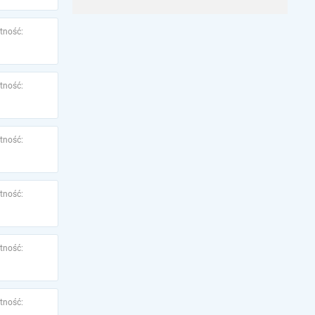
tność:
tność:
tność:
tność:
tność:
tność: