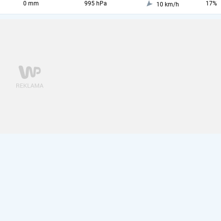
0 mm
995 hPa
17%
10 km/h