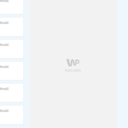
tność:
tność:
tność:
tność:
tność:
tność: