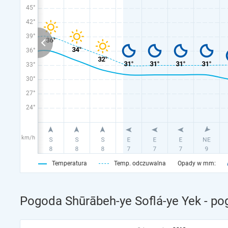
45°
42°
39°
36°
33°
30°
27°
24°
km/h
Temperatura
Temp. odczuwalna
Opady w mm:
Pogoda Shūrābeh-ye Soflá-ye Yek - po