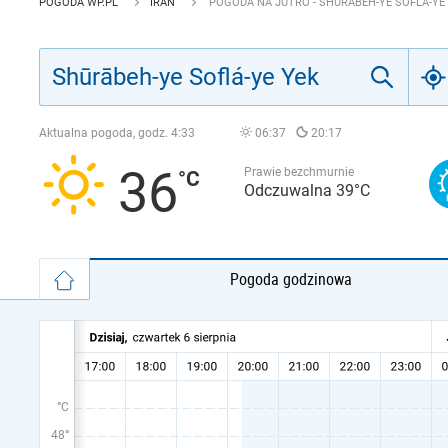
POGODA WP.PL
IRAN
POGODA NA JUTRO - SHŪRĀBEH-YE SOFLÁ-YE
Aktualna pogoda, godz.
4:33
06:37
20:17
36
Prawie bezchmurnie
Odczuwalna 39°C
Pogoda godzinowa
°C
48°