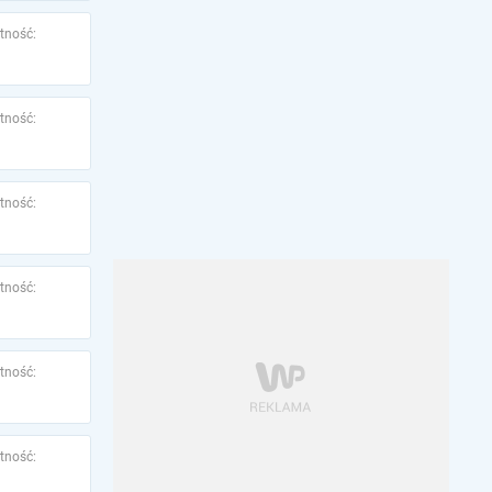
tność:
tność:
tność:
tność:
tność:
tność: