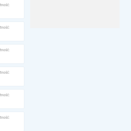
tność:
tność:
tność:
tność:
tność:
tność: