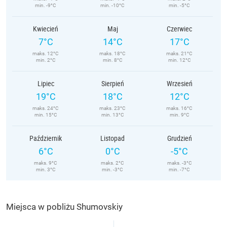
min. -9°C
min. -10°C
min. -5°C
Kwiecień
Maj
Czerwiec
7°C
14°C
17°C
maks. 12°C
maks. 18°C
maks. 21°C
min. 2°C
min. 8°C
min. 12°C
Lipiec
Sierpień
Wrzesień
19°C
18°C
12°C
maks. 24°C
maks. 23°C
maks. 16°C
min. 15°C
min. 13°C
min. 9°C
Październik
Listopad
Grudzień
6°C
0°C
-5°C
maks. 9°C
maks. 2°C
maks. -3°C
min. 3°C
min. -3°C
min. -7°C
Miejsca w pobliżu Shumovskiy