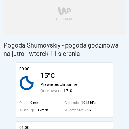
Pogoda Shumovskiy - pogoda godzinowa
na jutro
- wtorek 11 sierpnia
00:00
15°C
Prawie bezchmurnie
Odczuwalna
17°C
Opad:
0 mm
Ciśnienie:
1018 hPa
Wiatr:
0 km/h
Wilgotność:
86%
01:00