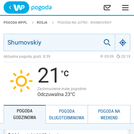
Trwa ładowanie
POLSKA
POGODA WP.PL
ROSJA
POGODA NA JUTRO - SHUMOVSKIY
EUROPA
ŚWIAT
Aktualna pogoda, godz.
8:59
05:09
20:19
21
JAKOŚĆ POWIETRZA
Zachmurzenie małe, pogodnie
Odczuwalna 23°C
POGODA
POGODA
POGODA NA
GODZINOWA
DŁUGOTERMINOWA
WEEKEND