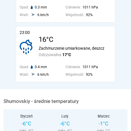
Opad:
0.3 mm
Ciśnienie:
1011 hPa
Wiatr:
6 km/h
Wilgotność:
92%
23:00
16°C
Zachmurzenie umiarkowane, deszcz
Odczuwalna
17°C
Opad:
0.4 mm
Ciśnienie:
1011 hPa
Wiatr:
6 km/h
Wilgotność:
92%
Shumovskiy - średnie temperatury
Styczeń
Luty
Marzec
-6°C
-6°C
-1°C
maks. -4°C
maks. -4°C
maks. 2°C