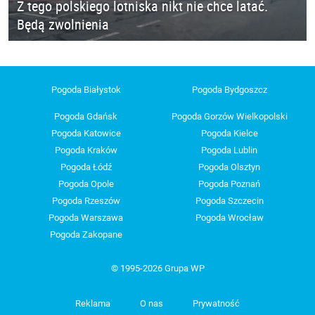
Z tego polskiego lotniska nikt nie chce latać.
Będą zwolnienia
Pogoda Białystok
Pogoda Bydgoszcz
Pogoda Gdańsk
Pogoda Gorzów Wielkopolski
Pogoda Katowice
Pogoda Kielce
Pogoda Kraków
Pogoda Lublin
Pogoda Łódź
Pogoda Olsztyn
Pogoda Opole
Pogoda Poznań
Pogoda Rzeszów
Pogoda Szczecin
Pogoda Warszawa
Pogoda Wrocław
Pogoda Zakopane
© 1995-2026 Grupa WP
Reklama
O nas
Prywatność