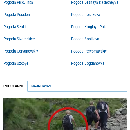
Pogoda Piskulinka
Pogoda Lesnaya Kashcheyva
Pogoda Posiden’
Pogoda Peshkova
Pogoda Senki
Pogoda Krugloye Pole
Pogoda Sizemskiye
Pogoda Annikova
Pogoda Goryanevskiy
Pogoda Pervomayskiy
Pogoda Uzkoye
Pogoda Bogdanovka
POPULARNE
NAJNOWSZE